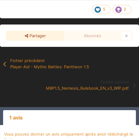
5
2
Partager
Abonnés
0
Fichier précédent
Player Aid - Mythic Battles: Pantheon 1.5
Fichier suivant
MBP1.5_Nemesis_Rulebook_EN_v3_WIP.pdf
1 avis
Vous pouvez donner un avis uniquement après avoir téléchargé le