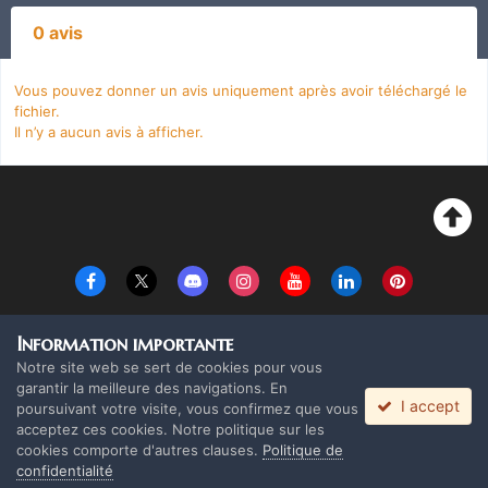
0 avis
Vous pouvez donner un avis uniquement après avoir téléchargé le
fichier.
Il n’y a aucun avis à afficher.
Langue
Thème
Politique de confidentialité
Cookies
Information importante
Copyright Monolith Board Games & The overlord 2016 ©
Notre site web se sert de cookies pour vous
Powered by Invision Community
garantir la meilleure des navigations. En
I accept
poursuivant votre visite, vous confirmez que vous
acceptez ces cookies. Notre politique sur les
cookies comporte d'autres clauses.
Politique de
confidentialité