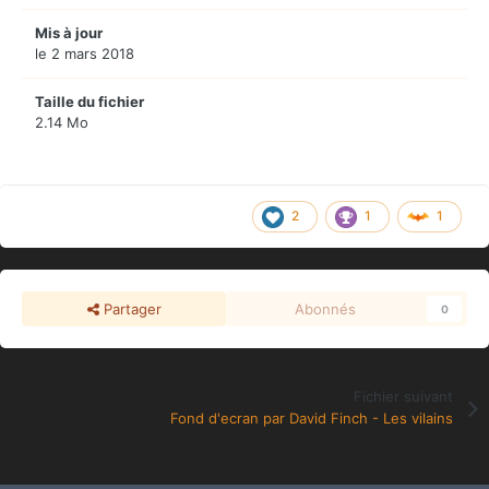
Mis à jour
le 2 mars 2018
Taille du fichier
2.14 Mo
2
1
1
Partager
Abonnés
0
Fichier suivant
Fond d'ecran par David Finch - Les vilains