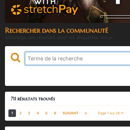
Rechercher dans la communauté
Affichage des résultats pour les étiquettes 'mb:p'.
711 résultats trouvés
1
2
3
4
5
6
SUIVANT
Page 1 sur 29