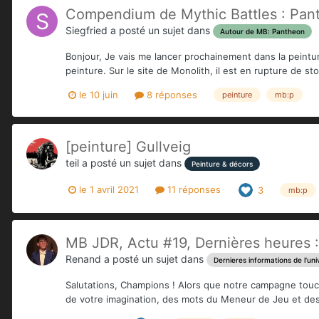
Compendium de Mythic Battles : Pan
Siegfried
a posté un sujet dans
Autour de MB: Pantheon
Bonjour, Je vais me lancer prochainement dans la peintur
peinture. Sur le site de Monolith, il est en rupture de sto
le 10 juin
8 réponses
peinture
mb:p
[peinture] Gullveig
teil
a posté un sujet dans
Peinture & décors
le 1 avril 2021
11 réponses
3
mb:p
MB JDR, Actu #19, Dernières heures : 
Renand
a posté un sujet dans
Dernieres informations de l'uni
Salutations, Champions ! Alors que notre campagne touche
de votre imagination, des mots du Meneur de Jeu et des