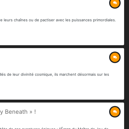
re leurs chaînes ou de pactiser avec les puissances primordiales.
és de leur divinité cosmique, ils marchent désormais sur les
y Beneath » !
tête de ces aventures épiques : l'Écran du Maître de Jeu de