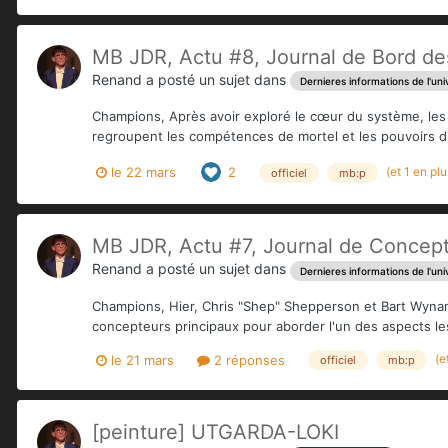
MB JDR, Actu #8, Journal de Bord des
Renand
a posté un sujet dans
Dernieres informations de l'uni
Champions, Après avoir exploré le cœur du système, les 
regroupent les compétences de mortel et les pouvoirs di
(et 1 en pl
le 22 mars
2
officiel
mb:p
MB JDR, Actu #7, Journal de Concepti
Renand
a posté un sujet dans
Dernieres informations de l'uni
Champions, Hier, Chris "Shep" Shepperson et Bart Wynan
concepteurs principaux pour aborder l'un des aspects les 
(e
le 21 mars
2 réponses
officiel
mb:p
[peinture] UTGARDA-LOKI