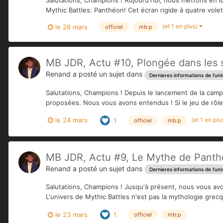
Mythic Battles: Panthéon! Cet écran rigide à quatre volet
(et 1 en plus)
le 26 mars
officiel
mb:p
MB JDR, Actu #10, Plongée dans les s
Renand
a posté un sujet dans
Dernieres informations de l'uni
Salutations, Champions ! Depuis le lancement de la cam
proposées. Nous vous avons entendus ! Si le jeu de rôle fa
(et 1 en plu
le 24 mars
1
officiel
mb:p
MB JDR, Actu #9, Le Mythe de Panthé
Renand
a posté un sujet dans
Dernieres informations de l'uni
Salutations, Champions ! Jusqu'à présent, nous vous a
L'univers de Mythic Battles n'est pas la mythologie grecq
le 23 mars
1
officiel
mb:p