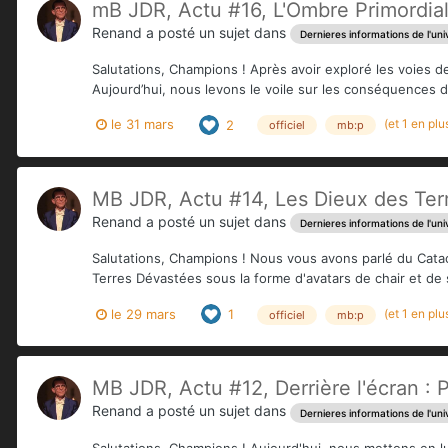
mB JDR, Actu #16, L'Ombre Primordiale
Renand
a posté un sujet dans
Dernieres informations de l'uni
Salutations, Champions ! Après avoir exploré les voies de
Aujourd’hui, nous levons le voile sur les conséquences de 
(et 1 en plu
le 31 mars
2
officiel
mb:p
MB JDR, Actu #14, Les Dieux des Terr
Renand
a posté un sujet dans
Dernieres informations de l'uni
Salutations, Champions ! Nous vous avons parlé du Catacl
Terres Dévastées sous la forme d'avatars de chair et de s
(et 1 en plu
le 29 mars
1
officiel
mb:p
MB JDR, Actu #12, Derrière l'écran :
Renand
a posté un sujet dans
Dernieres informations de l'uni
Salutations, Champions ! Aujourd'hui, nous mettons en l