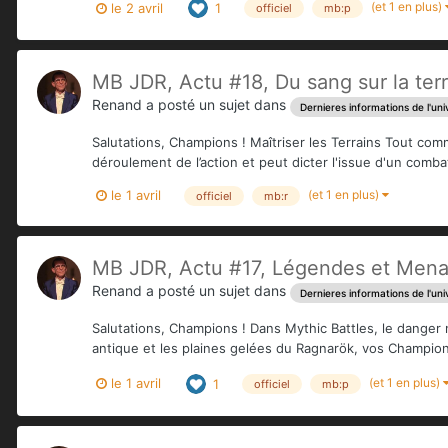
(et 1 en plus)
le 2 avril
1
officiel
mb:p
MB JDR, Actu #18, Du sang sur la terre
Renand
a posté un sujet dans
Dernieres informations de l'uni
Salutations, Champions ! Maîtriser les Terrains Tout com
déroulement de l’action et peut dicter l'issue d'un comba
(et 1 en plus)
le 1 avril
officiel
mb:r
MB JDR, Actu #17, Légendes et Menac
Renand
a posté un sujet dans
Dernieres informations de l'uni
Salutations, Champions ! Dans Mythic Battles, le danger
antique et les plaines gelées du Ragnarök, vos Champions
(et 1 en plus)
le 1 avril
1
officiel
mb:p