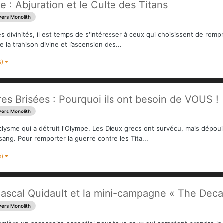
 : Abjuration et le Culte des Titans
vers Monolith
s divinités, il est temps de s'intéresser à ceux qui choisissent de romp
la trahison divine et l’ascension des...
s)
es Brisées : Pourquoi ils ont besoin de VOUS !
vers Monolith
ysme qui a détruit l'Olympe. Les Dieux grecs ont survécu, mais dépouill
ang. Pour remporter la guerre contre les Tita...
s)
 Pascal Quidault et la mini-campagne « The Deca
vers Monolith
umière un accessoire essentiel pour tous ceux qui comptent prendre la 