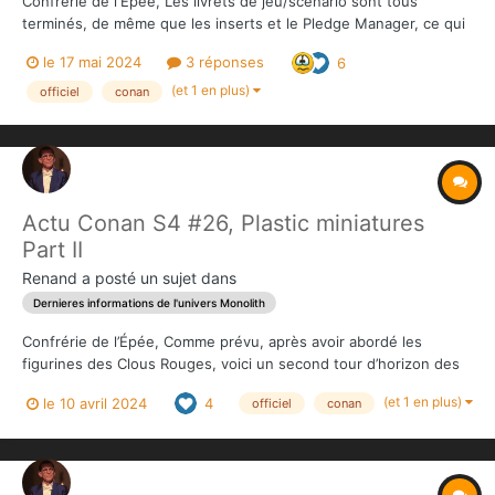
Confrérie de l'Épée, Les livrets de jeu/scénario sont tous
terminés, de même que les inserts et le Pledge Manager, ce qui
signifie que... la production a commencé ! Nous vous tiendrons
le 17 mai 2024
3 réponses
6
au courant de l'avancement des travaux, mais nous pouvons
d'ores et déjà confirmer que tout se déroule comme pr...
(et 1 en plus)
officiel
conan
Actu Conan S4 #26, Plastic miniatures
Part II
Renand
a posté un sujet dans
Dernieres informations de l'univers Monolith
Confrérie de l’Épée, Comme prévu, après avoir abordé les
figurines des Clous Rouges, voici un second tour d’horizon des
figurines plastiques du mode Versus, de la Frazetta Box et de
(et 1 en plus)
le 10 avril 2024
4
officiel
conan
Worms of the Earth, ainsi que les White Samples. Nous vous
rappelons que le Pledge Manager est ouvert ju...