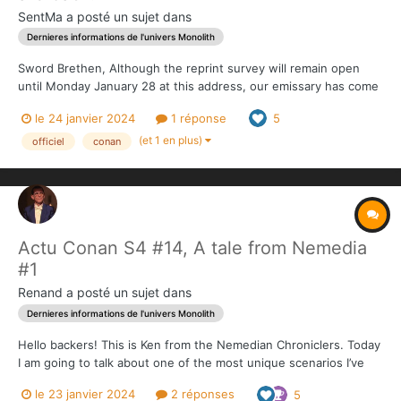
SentMa
a posté un sujet dans
Dernieres informations de l'univers Monolith
Sword Brethen, Although the reprint survey will remain open
until Monday January 28 at this address, our emissary has come
to bring you some good news. We can already confirm that all
le 24 janvier 2024
1 réponse
5
the proposals made in the survey will be available at the Pledge
Manager: Khitai, Nordheim...
(et 1 en plus)
officiel
conan
Actu Conan S4 #14, A tale from Nemedia
#1
Renand
a posté un sujet dans
Dernieres informations de l'univers Monolith
Hello backers! This is Ken from the Nemedian Chroniclers. Today
I am going to talk about one of the most unique scenarios I’ve
written, The Door of the Eagle included in the Red Nails
le 23 janvier 2024
2 réponses
5
Expansion. I wanted to create a scenario that offered a different