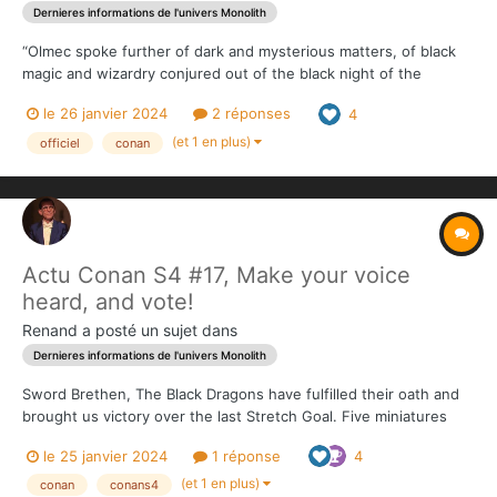
Dernieres informations de l'univers Monolith
“Olmec spoke further of dark and mysterious matters, of black
magic and wizardry conjured out of the black night of the
catacombs, of weird creatures invoked out of darkness for
le 26 janvier 2024
2 réponses
4
horrible allies… for it was in the eastern catacombs where lay
the bones of the greatest wizards of the ancient Xuchotlans...
(et 1 en plus)
officiel
conan
Actu Conan S4 #17, Make your voice
heard, and vote!
Renand
a posté un sujet dans
Dernieres informations de l'univers Monolith
Sword Brethen, The Black Dragons have fulfilled their oath and
brought us victory over the last Stretch Goal. Five miniatures
from one of the most requested units will make their way into
le 25 janvier 2024
1 réponse
4
the Versus Mode Expansion along with 2 activation tiles to lead
2 different troops into battle if you a...
(et 1 en plus)
conan
conans4