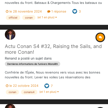
nouvelles du front. Bateaux & Chargements Tous les bateaux ou
camions sont partis vers leurs hubs respectifs. Livraisons &
le 28 novembre 2024
1 réponse
3
Adresses Les livraisons débuteront comme prévues en janvier.
En fonction de votre ré...
(et 1 en plus)
officiel
conan
Actu Conan S4 #32, Raising the Sails, and
more Conan!
Renand
a posté un sujet dans
Dernieres informations de l'univers Monolith
Confrérie de l'Épée, Nous revenons vers vous avec les bonnes
nouvelles du front. Lever les voiles Les réservations des
premiers containers ont déjà eu lieu. Europe : le chargement des
le 22 octobre 2024
7
marchandises sur les bateaux aura lieu le 30 octobre. Australie :
le chargement...
(et 1 en plus)
conan
conans4