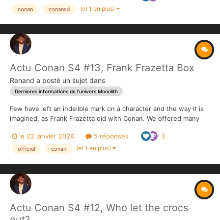
gameplay experience each time the players...
(et 1 en plus)
conan
conans4
Actu Conan S4 #13, Frank Frazetta Box
Renand
a posté un sujet dans
Dernieres informations de l'univers Monolith
Few have left an indelible mark on a character and the way it is
imagined, as Frank Frazetta did with Conan. We offered many
“Artist boxes” throughout the 4 Conan campaigns, but we never
le 22 janvier 2024
5 réponses
3
had the opportunity to showcase this phenomenal artist. So we
are very proud to present the Frank Frazetta B...
(et 1 en plus)
officiel
conan
Actu Conan S4 #12, Who let the crocs
out?