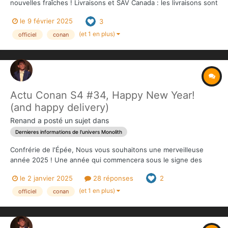
nouvelles fraîches ! Livraisons et SAV Canada : les livraisons sont
terminées. En cas de problème, contactez
le 9 février 2025
3
https://www.pnplogistics.ca/contact-us/ USA : les livraisons
devraient être terminées la semaine prochaine....
(et 1 en plus)
officiel
conan
Actu Conan S4 #34, Happy New Year!
(and happy delivery)
Renand
a posté un sujet dans
Dernieres informations de l'univers Monolith
Confrérie de l'Épée, Nous vous souhaitons une merveilleuse
année 2025 ! Une année qui commencera sous le signe des
livraisons ! Livraisons Vos contributions sont arrivées ou
le 2 janvier 2025
28 réponses
2
arriveront très prochainement dans les hubs et seront envoyées
au cours des prochaines semaines. L...
(et 1 en plus)
officiel
conan