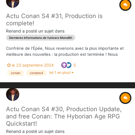
Actu Conan S4 #31, Production is
complete!
Renand
a posté un sujet dans
Dernieres informations de l'univers Monolith
Confrérie de l'Épée, Nous revenons avec la plus importante et
meilleure des nouvelles : la production est terminée ! Nous
avons reçu et validé les exemplaires de production reçus, aussi
le 23 septembre 2024
5
bien des nouveauté...
(et 1 en plus)
conan
conans4
Actu Conan S4 #30, Production Update,
and free Conan: The Hyborian Age RPG
Quickstart!
Renand
a posté un sujet dans