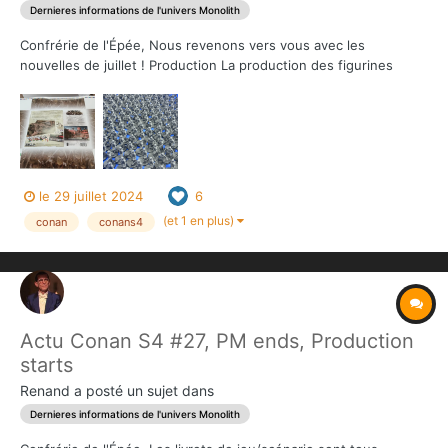
Dernieres informations de l'univers Monolith
Confrérie de l'Épée, Nous revenons vers vous avec les
nouvelles de juillet ! Production La production des figurines
avance à bon rythme et se trouve dans sa seconde moitié. La
partie papier est commencée. La production sera terminée dans
les clous pour une livraison en janvier. U...
le 29 juillet 2024
6
(et 1 en plus)
conan
conans4
Actu Conan S4 #27, PM ends, Production
starts
Renand
a posté un sujet dans
Dernieres informations de l'univers Monolith