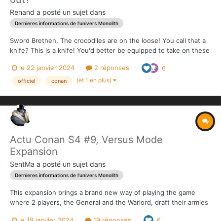
Renand
a posté un sujet dans
Dernieres informations de l'univers Monolith
Sword Brethen, The crocodiles are on the loose! You call that a
knife? This is a knife! You'd better be equipped to take on these
terrifying swimmers, between their passive armor and their
le 22 janvier 2024
2 réponses
6
untouchable skill. With 4 base movement points, they'll be able
to deploy rapidly towards he...
(et 1 en plus)
officiel
conan
Actu Conan S4 #9, Versus Mode
Expansion
SentMa
a posté un sujet dans
Dernieres informations de l'univers Monolith
This expansion brings a brand new way of playing the game
where 2 players, the General and the Warlord, draft their armies
and face off in intense battles lasting less than an hour, each
le 19 janvier 2024
19 réponses
6