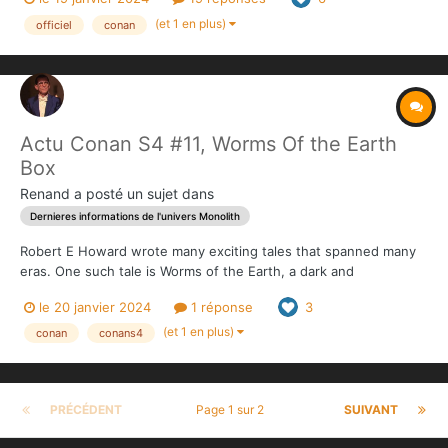
equipped with a Book of Skelos. It is a more tactical and
competitive approach to the game than the Adventure and...
(et 1 en plus)
officiel
conan
Actu Conan S4 #11, Worms Of the Earth
Box
Renand
a posté un sujet dans
Dernieres informations de l'univers Monolith
Robert E Howard wrote many exciting tales that spanned many
eras. One such tale is Worms of the Earth, a dark and
atmospheric tale that takes us beyond the familiar realms of
le 20 janvier 2024
1 réponse
3
Conan's adventures and introduces us to Bran Mak Morn, a
Pictish king and warrior. Join him on a quest for revenge infus...
(et 1 en plus)
conan
conans4
PRÉCÉDENT
Page 1 sur 2
SUIVANT