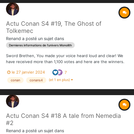
Actu Conan S4 #19, The Ghost of
Tolkemec
Renand
a posté un sujet dans
Dernieres informations de l'univers Monolith
Sword Brethen, You made your voice heard loud and clear! We
have received more than 1,100 votes and here are the winners.
This 2-scenario campaign will be Solo/Coop and will take place in
le 27 janvier 2024
7
the Jungle and the Swamp maps! The theme of the campaign is
not set yet, so we might come back...
(et 1 en plus)
conan
conans4
Actu Conan S4 #18 A tale from Nemedia
#2
Renand
a posté un sujet dans