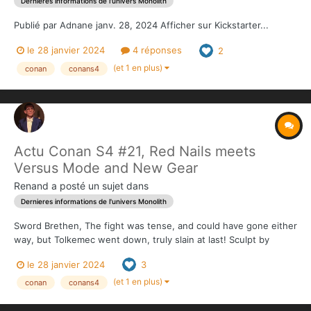
Dernieres informations de l'univers Monolith
Publié par Adnane janv. 28, 2024 Afficher sur Kickstarter...
le 28 janvier 2024
4 réponses
2
(et 1 en plus)
conan
conans4
Actu Conan S4 #21, Red Nails meets
Versus Mode and New Gear
Renand
a posté un sujet dans
Dernieres informations de l'univers Monolith
Sword Brethen, The fight was tense, and could have gone either
way, but Tolkemec went down, truly slain at last! Sculpt by
Olivier Bouchet Next up, we wanted to emphasize the dynamic
le 28 janvier 2024
3
between the Red Nails and Versus expansions by adding the
maps for the first into the l...
(et 1 en plus)
conan
conans4