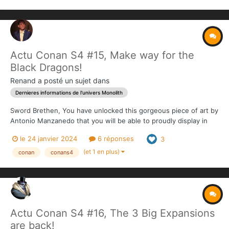
Actu Conan S4 #15, Make way for the
Black Dragons!
Renand
a posté un sujet dans
Dernieres informations de l'univers Monolith
Sword Brethen, You have unlocked this gorgeous piece of art by
Antonio Manzanedo that you will be able to proudly display in
your throne room! You have also mustered enough shares on
le 24 janvier 2024
6 réponses
3
the social networks to unlock the third and final social Stretch
Goal! Conan The Rogue by Naïade...
(et 1 en plus)
conan
conans4
Actu Conan S4 #16, The 3 Big Expansions
are back!