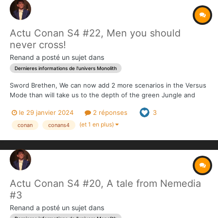
Actu Conan S4 #22, Men you should
never cross!
Renand
a posté un sujet dans
Dernieres informations de l'univers Monolith
Sword Brethen, We can now add 2 more scenarios in the Versus
Mode than will take us to the depth of the green Jungle and
into the maze of the city of Xuchotl. And the 26 new Equipment
le 29 janvier 2024
2 réponses
3
cards will make great additions to the Red Nails scenarios we
have to come up with, and those you will u...
(et 1 en plus)
conan
conans4
Actu Conan S4 #20, A tale from Nemedia
#3
Renand
a posté un sujet dans