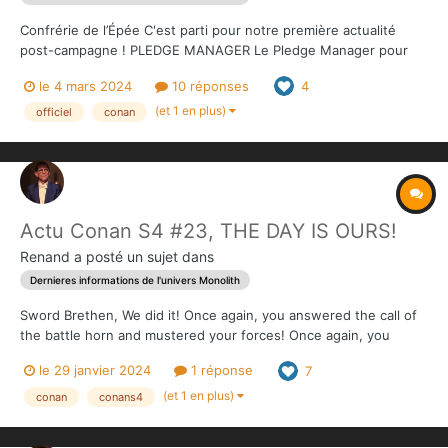
Confrérie de l’Épée C'est parti pour notre première actualité
post-campagne ! PLEDGE MANAGER Le Pledge Manager pour
l'extension Conan Red Nails et le mode Versus est OUVERT !
le 4 mars 2024
10 réponses
4
Vous pouvez maintenant confirmer ou compléter votre pledge,
entrer votre adresse de livraison et payer vos f...
(et 1 en plus)
officiel
conan
Actu Conan S4 #23, THE DAY IS OURS!
Renand
a posté un sujet dans
Dernieres informations de l'univers Monolith
Sword Brethen, We did it! Once again, you answered the call of
the battle horn and mustered your forces! Once again, you
fought bravely during these 14 days, without wavering, without
le 29 janvier 2024
1 réponse
7
hesitating. Once again, you stand proudly tall, as those who
wanted us slain lay flat in a pool of their...
(et 1 en plus)
conan
conans4