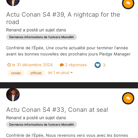
Actu Conan S4 #39, A nightcap for the
road
Renand
a posté un sujet dans
Dernieres informations de l'univers Monolith
Confrérie de l'Épée, Une courte actualité pour terminer l'année
avant les bonnes nouvelles des prochains jours Pledge Manager
L'ouverture du Pledge Manager sur Gamefound a pris un peu de
le 31 décembre 2024
2 réponses
3
retard car de nombreux tests sont en cours concernant la mise
en place des taux de TVA mi...
(et 1 en plus)
conan
officiel
Actu Conan S4 #33, Conan at sea!
Renand
a posté un sujet dans
Dernieres informations de l'univers Monolith
Confrérie de l'Épée, Nous revenons vers vous avec les bonnes