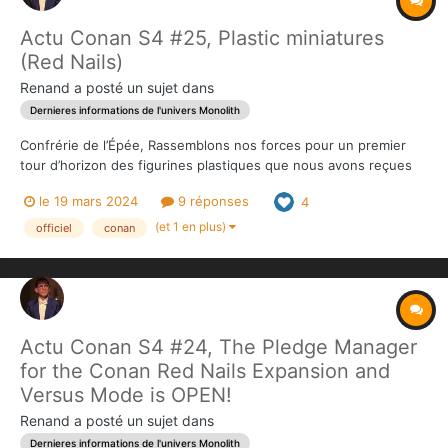
Actu Conan S4 #25, Plastic miniatures
(Red Nails)
Renand
a posté un sujet dans
Dernieres informations de l'univers Monolith
Confrérie de l’Épée, Rassemblons nos forces pour un premier
tour d’horizon des figurines plastiques que nous avons reçues
(et que vous recevrez), en commençant par celles des Clous
le 19 mars 2024
9 réponses
4
Rouges. Nous continuerons avec celles du Versus, de la
Frazetta Box et de Worms of the Earth dans la prochaine act...
(et 1 en plus)
officiel
conan
Actu Conan S4 #24, The Pledge Manager
for the Conan Red Nails Expansion and
Versus Mode is OPEN!
Renand
a posté un sujet dans
Dernieres informations de l'univers Monolith