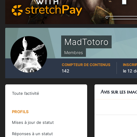
MadTotoro
Membres
COMPTEUR DE CONTENUS
INSCRI
142
le 12 
Avis sur les im
Toute l’activité
PROFILS
Mises à jour de statut
Réponses à un statut