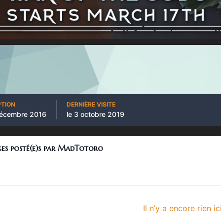
PTION
DERNIÈRE VISITE
décembre 2016
le 3 octobre 2019
ages posté(e)s par MadTotoro
Il n’y a encore rien ic