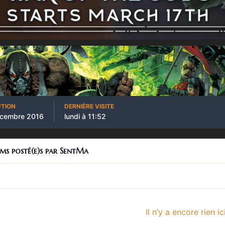
PTION
DERNIÈRE VISITE
écembre 2016
lundi à 11:52
ums posté(e)s par SentMa
Il n’y a encore rien ic