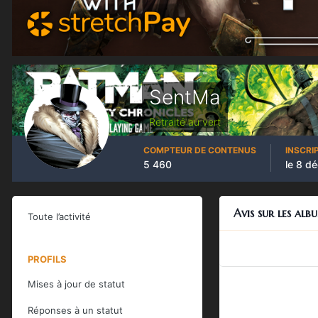
SentMa
Retraité au vert
COMPTEUR DE CONTENUS
INSCRI
5 460
le 8 d
Avis sur les alb
Toute l’activité
PROFILS
Mises à jour de statut
Réponses à un statut