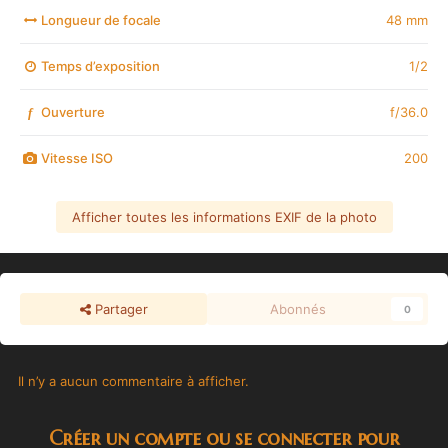
Longueur de focale
48 mm
Temps d’exposition
1/2
Ouverture
f/36.0
f
Vitesse ISO
200
Afficher toutes les informations EXIF de la photo
Partager
Abonnés
0
Il n’y a aucun commentaire à afficher.
Créer un compte ou se connecter pour