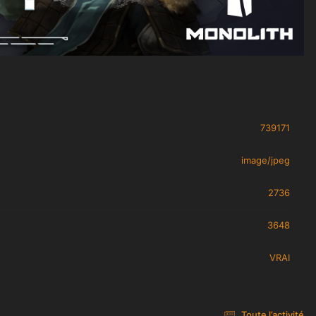
739171
image/jpeg
2736
3648
VRAI
Toute l’activité