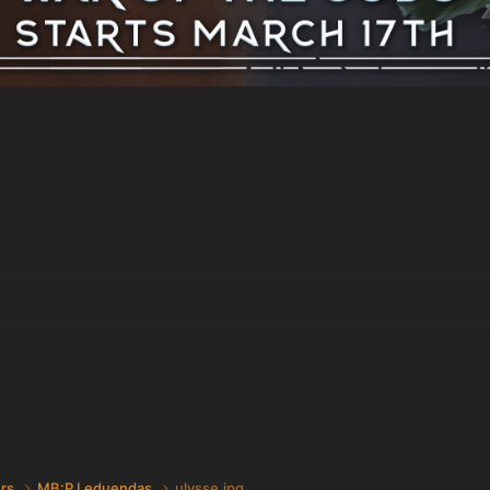
ors
MB:P Leduendas
ulysse.jpg