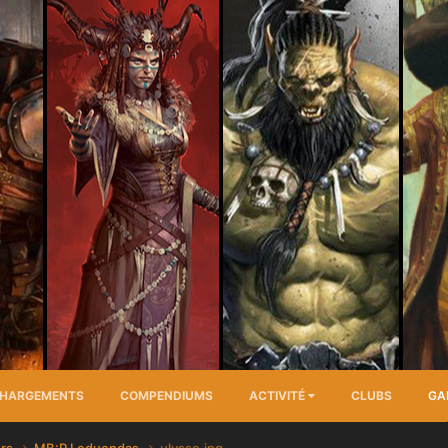
CHARGEMENTS
COMPENDIUMS
ACTIVITÉ
CLUBS
GA
ors
MB:P Leduendas
ulysse.jpg