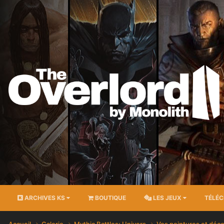
ARCHIVES KS
BOUTIQUE
LES JEUX
TÉLÉ
Accueil
Galerie
Mythic Battles; Univers
Vos peintures et déc