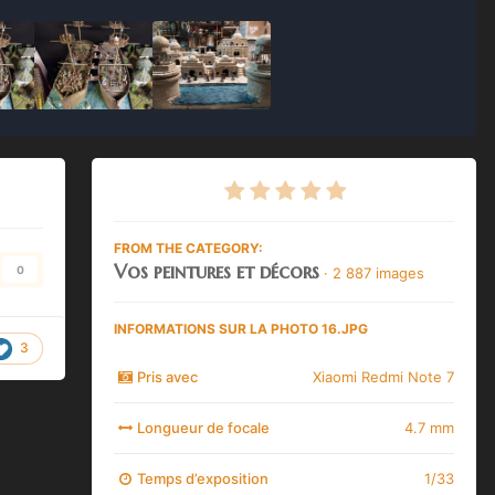
FROM THE CATEGORY:
Vos peintures et décors
0
· 2 887 images
INFORMATIONS SUR LA PHOTO 16.JPG
3
Pris avec
Xiaomi Redmi Note 7
Longueur de focale
4.7 mm
Temps d’exposition
1/33