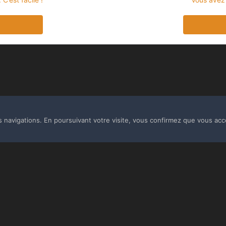
s navigations. En poursuivant votre visite, vous confirmez que vous acc
Langue
Thème
Politique de confidentialité
Cookies
Copyright Monolith Board Games & The overlord 2016 ©
Powered by Invision Community