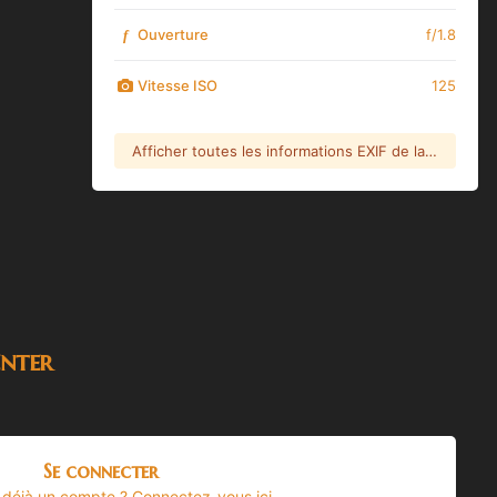
Ouverture
f/1.8
f
Vitesse ISO
125
Afficher toutes les informations EXIF de la photo
nter
Se connecter
 déjà un compte ? Connectez-vous ici.