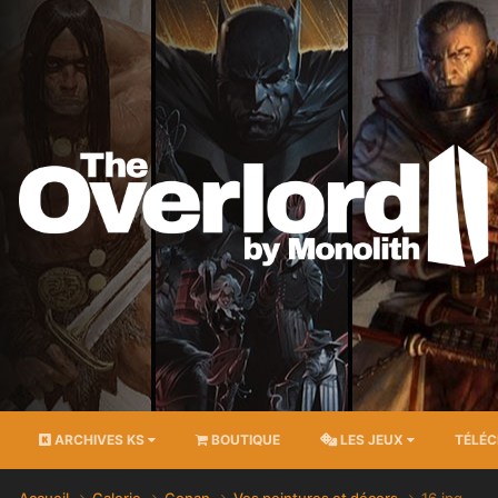
ARCHIVES KS
BOUTIQUE
LES JEUX
TÉLÉ
Accueil
Galerie
Conan
Vos peintures et décors
16.jpg