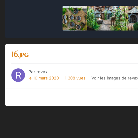
16.jpg
Par
revax
le 10 mars 2020
1 308 vues
Voir les images de reva