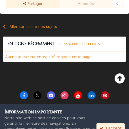
Partager
Abonnés
0
Aller sur la liste des sujets
EN LIGNE RÉCEMMENT
0 MEMBRE EST EN LIGNE
Aucun utilisateur enregistré regarde cette page.
Langue
Thème
Politique de confidentialité
Cookies
Information importante
Copyright Monolith Board Games & The overlord 2016 ©
Notre site web se sert de cookies pour vous
Powered by Invision Community
garantir la meilleure des navigations. En
I accept
poursuivant votre visite, vous confirmez que vous