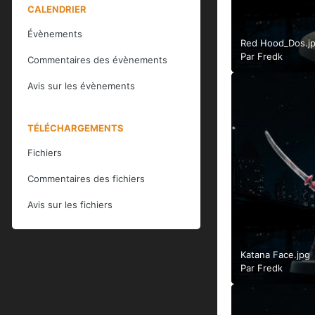
CALENDRIER
Évènements
Red Hood_Dos.j
Par
Fredk
Commentaires des évènements
Avis sur les évènements
TÉLÉCHARGEMENTS
Fichiers
Commentaires des fichiers
Avis sur les fichiers
Katana Face.jpg
Par
Fredk