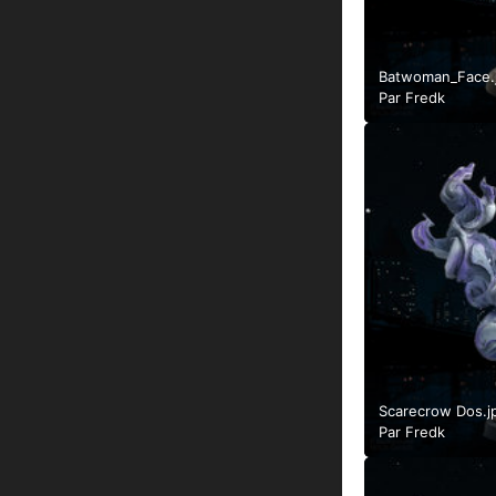
Batwoman_Face.
Par
Fredk
Scarecrow Dos.j
Par
Fredk