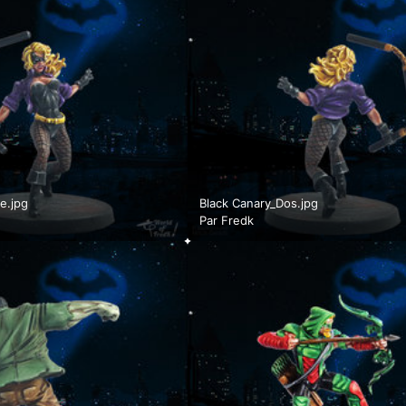
e.jpg
Black Canary_Dos.jpg
Par
Fredk