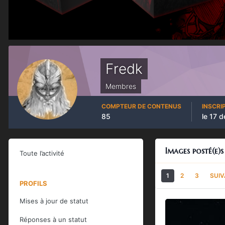
Fredk
Membres
COMPTEUR DE CONTENUS
INSCRI
85
le 17 
Images posté(e)s
Toute l’activité
1
2
3
SUI
PROFILS
Mises à jour de statut
Réponses à un statut