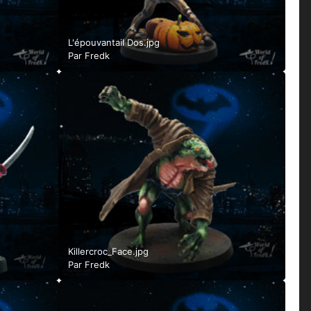
L'épouvantail Dos.jpg
Par
Fredk
Killercroc_Face.jpg
Par
Fredk