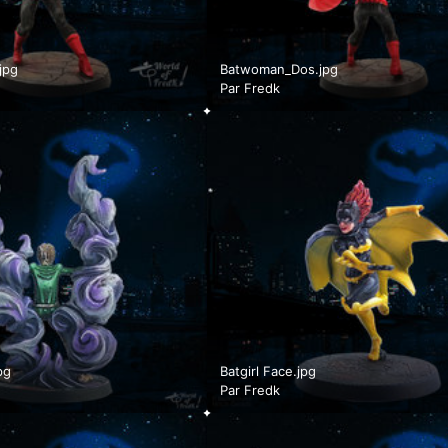
jpg
Batwoman_Dos.jpg
Par
Fredk
pg
Batgirl Face.jpg
Par
Fredk