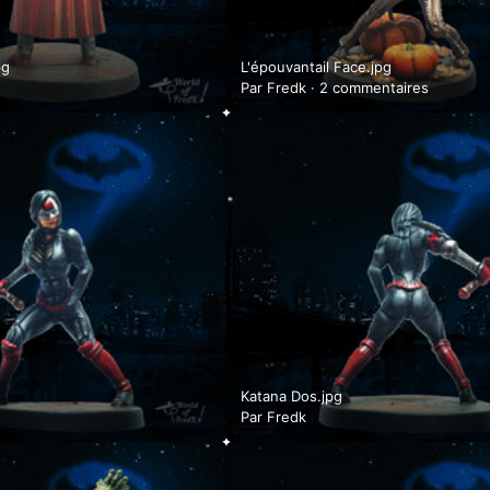
pg
L'épouvantail Face.jpg
Par
Fredk
·
2 commentaires
Katana Dos.jpg
Par
Fredk