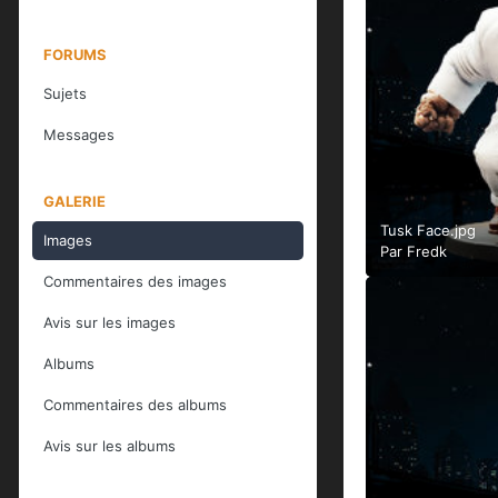
FORUMS
Sujets
Messages
GALERIE
Tusk Face.jpg
Images
Par
Fredk
Commentaires des images
Avis sur les images
Albums
Commentaires des albums
Avis sur les albums