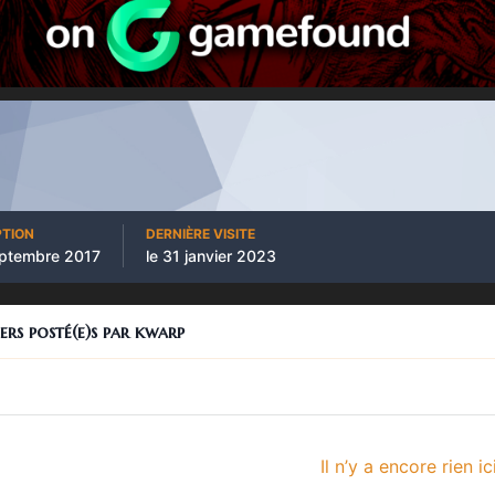
PTION
DERNIÈRE VISITE
eptembre 2017
le 31 janvier 2023
iers posté(e)s par kwarp
Il n’y a encore rien ic