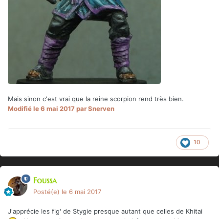
Mais sinon c'est vrai que la reine scorpion rend très bien.
Modifié
le 6 mai 2017
par Snerven
10
Foussa
Posté(e)
le 6 mai 2017
J'apprécie les fig' de Stygie presque autant que celles de Khitai