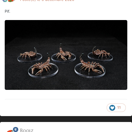
Pif.
11
Roolz