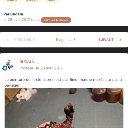
Par
Budala
le 28 avril 2017
dans
Peinture & décors
PRÉCÉDENT
Page 1 sur 3
SUIVANT
Budala
Posté(e)
le 28 avril 2017
La peinture de l'extension n'est pas finie, mais je ne résiste pas à
partager...