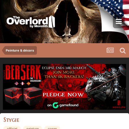
Peinture & décors
Stygie
officiel
peinture
conan