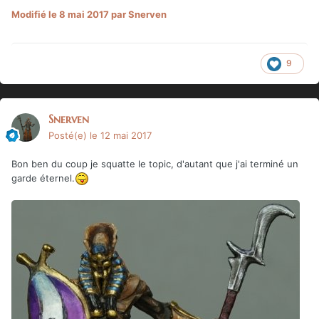
Modifié
le 8 mai 2017
par Snerven
9
Snerven
Posté(e)
le 12 mai 2017
Bon ben du coup je squatte le topic, d'autant que j'ai terminé un
garde éternel.