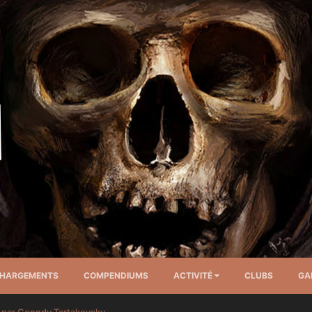
CHARGEMENTS
COMPENDIUMS
ACTIVITÉ
CLUBS
GA
par Genndy Tartakovsky