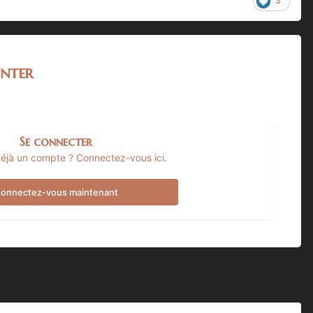
3
hwarzenegger. But despite the widespread impression that the
dios have still not approved funding for the film.
tudios to move ahead with the funding.
nter
hts holder, who shared this information with the YouTube
Se connecter
éjà un compte ? Connectez-vous ici.
onnectez-vous maintenant