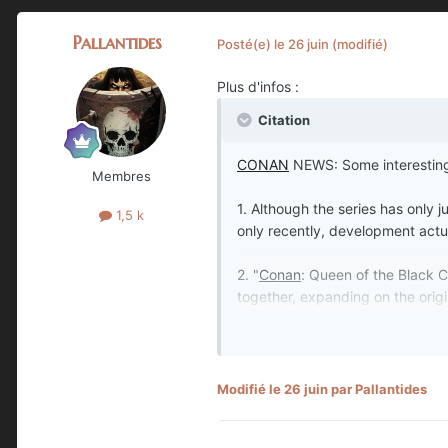
Pallantides
Posté(e)
le 26 juin
(modifié)
Plus d'infos
:
Citation
CONAN
NEWS: Some interesting 
Membres
1. Although the series has only 
1,5 k
only recently, development actu
2. "
Conan
: Queen of the Black Co
together, expanding on the origi
3. Future seasons are planned t
spanning only one to three epis
Modifié
le 26 juin
par Pallantides
4. Fans can expect a faithful
Co