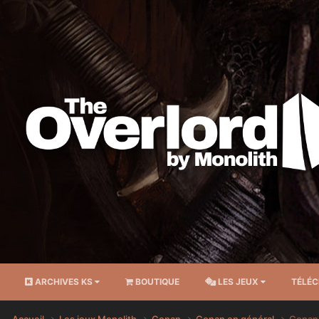
ARCHIVES KS
BOUTIQUE
LES JEUX
TÉLÉ
Accueil
Les jeux Monolith
Conan
Conan en général
Conan 