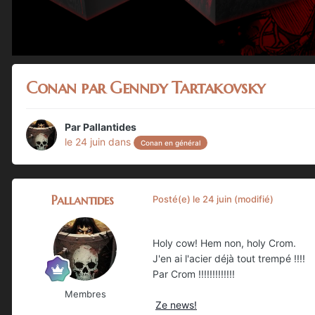
Conan par Genndy Tartakovsky
Par
Pallantides
le 24 juin
dans
Conan en général
Pallantides
Posté(e)
le 24 juin
(modifié)
Holy cow! Hem non, holy Crom.
J'en ai l'acier déjà tout trempé !!!!
Par Crom !!!!!!!!!!!!!
Membres
Ze news!