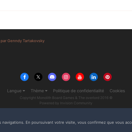
par Genndy Tartakovsky
Langue
Thème
Politique de confidentialité
Cookies
Copyright Monolith Board Games & The overlord 2016 ©
Powered by Invision Community
s navigations. En poursuivant votre visite, vous confirmez que vous acc