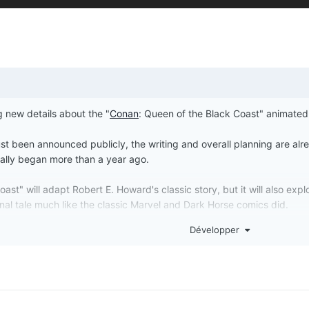
new details about the "
Conan
: Queen of the Black Coast" animated
just been announced publicly, the writing and overall planning are alr
ally began more than a year ago.
ast" will adapt Robert E. Howard's classic story, but it will also exp
nal tale much like the classic Marvel and Dark Horse comics did.
Développer
o adapt additional Robert E. Howard
Conan
stories. Shorter tales ar
odes.
nan
experience: blood, guts, brutality, and nudity are all on the table