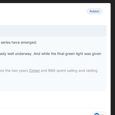
Auteur
 series have emerged:
eady well underway. And while the final green light was given
lore the two years
Conan
and Bêlit spent sailing and raiding
e expected to receive shorter adaptations, with some stories
.