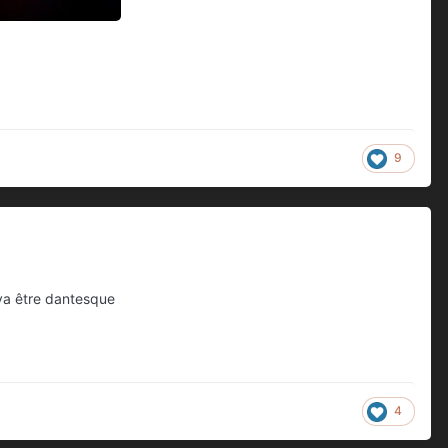
9
a va être dantesque
4