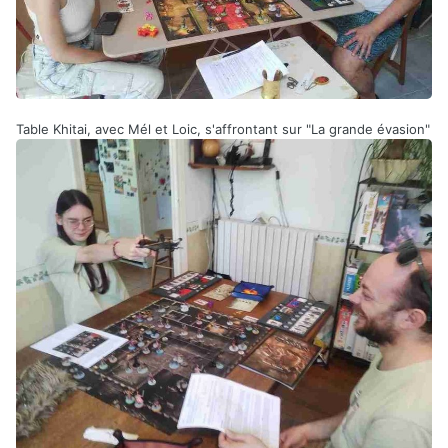
Table Khitai, avec Mél et Loic, s'affrontant sur "La grande évasion"