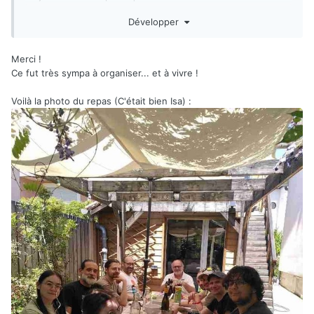
l'initiative (c'est quand même un sacré taf de planning et de
Développer
mise en place), c'est super que de tels événements
existent
Merci !
Ce fut très sympa à organiser... et à vivre !
Voilà la photo du repas (C'était bien Isa)
: