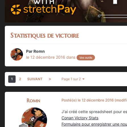
Statistiques de victoire
Par
Romn
le 12 décembre 2016
dans
Vos outils
1
2
SUIVANT
Page 1 sur 2
Romn
Posté(e)
le 12 décembre 2016
(modifi
J'ai créé cette spreadsheet pour essa
Conan Victory Stats
Formulaire pour enregistrer une nou