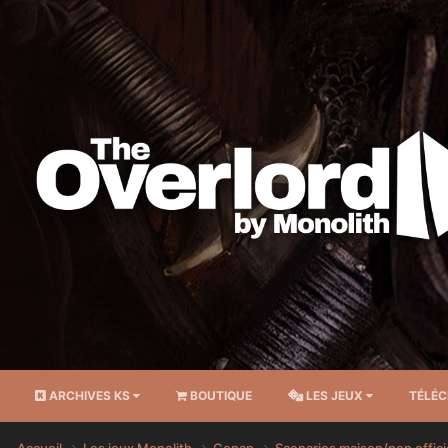
ARCHIVES KS
BOUTIQUE
LES JEUX
TÉLÉ
Accueil
Les jeux Monolith
Conan
Scenarios maison/non offici