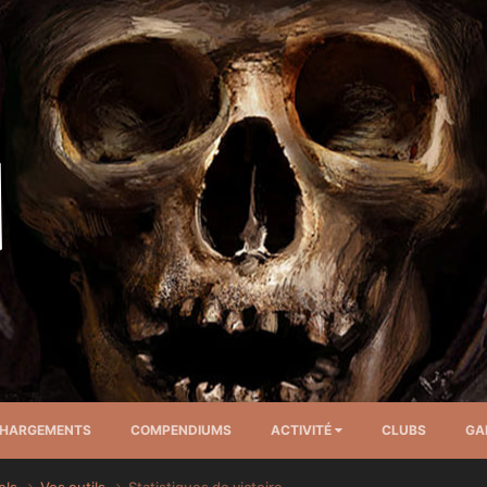
CHARGEMENTS
COMPENDIUMS
ACTIVITÉ
CLUBS
GA
els
Vos outils
Statistiques de victoire