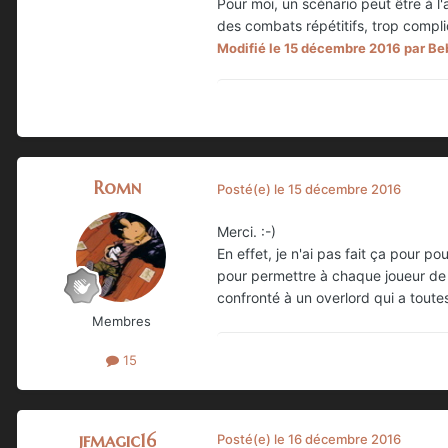
Pour moi, un scénario peut être à l'
des combats répétitifs, trop compliq
Modifié
le 15 décembre 2016
par Be
Romn
Posté(e)
le 15 décembre 2016
Merci. :-)
En effet, je n'ai pas fait ça pour p
pour permettre à chaque joueur de j
confronté à un overlord qui a toute
Membres
15
jfmagic16
Posté(e)
le 16 décembre 2016