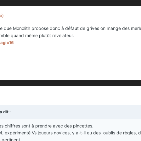
é)
 ce que Monolith propose donc à défaut de grives on mange des mer
emble quand même plutôt révélateur.
magic16
a dit :
es chiffres sont à prendre avec des pincettes.
OL expérimenté Vs joueurs novices, y a-t-il eu des oublis de règles, d
-pertinent.