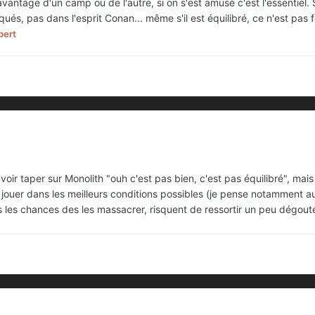
avantage d'un camp ou de l'autre, si on s'est amusé c'est l'essentiel.
ués, pas dans l'esprit Conan... même s'il est équilibré, ce n'est pas 
bert
ouvoir taper sur Monolith "ouh c'est pas bien, c'est pas équilibré", ma
ouer dans les meilleurs conditions possibles (je pense notamment aux
s les chances des les massacrer, risquent de ressortir un peu dégout