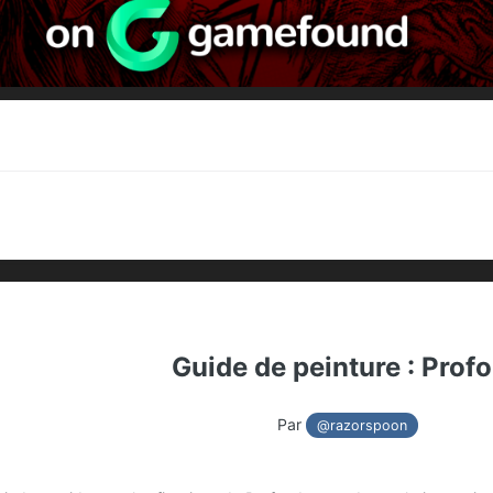
Guide de peinture : Prof
Par
@razorspoon