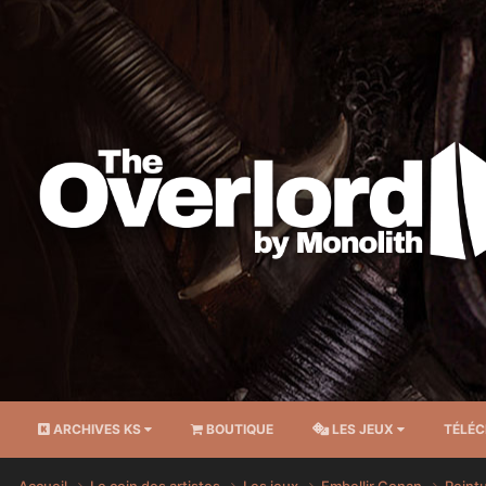
ARCHIVES KS
BOUTIQUE
LES JEUX
TÉLÉ
Accueil
Le coin des artistes
Les jeux
Embellir Conan
Peint