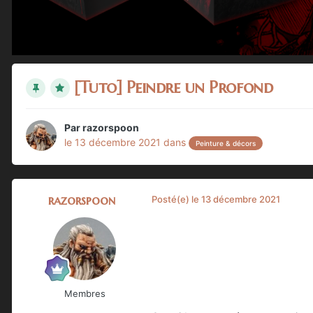
[Tuto] Peindre un Profond
Par
razorspoon
le 13 décembre 2021
dans
Peinture & décors
razorspoon
Posté(e)
le 13 décembre 2021
Membres