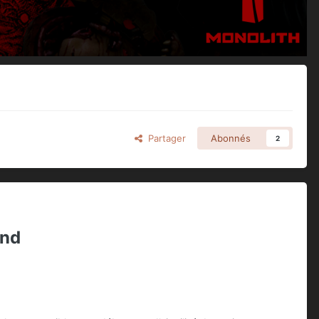
Partager
Abonnés
2
ond