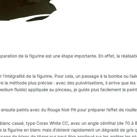
paration de la figurine est une étape importante. En effet, la réali
r l’intégralité de la figurine. Pour cela, un passage à la bombe ou l’a
e la méthode plus précise : avec des pulvérisations, il arrive que les
medium fluide) appliquée au pinceau, je guide plus facilement la peint
 ensuite peints avec du Rouge Noir PA pour préparer l’effet de rouille
 blanc cassé, type Corax White CC, avec un angle zénithal (de 70 à 80
re la figurine en blanc mais d’obtenir rapidement un dégradé de gris q
ssage de blanc de titane pur peut être appliqué sur les arrêtes les plu