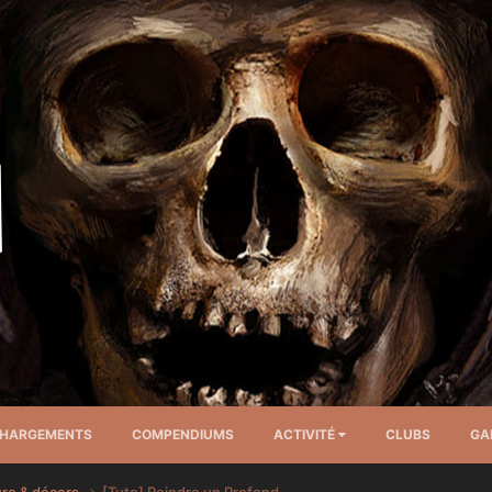
CHARGEMENTS
COMPENDIUMS
ACTIVITÉ
CLUBS
GA
ure & décors
[Tuto] Peindre un Profond