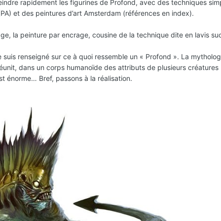
ndre rapidement les figurines de Profond, avec des techniques simpl
(PA) et des peintures d’art Amsterdam (références en index).
, la peinture par encrage, cousine de la technique dite en lavis succe
me suis renseigné sur ce à quoi ressemble un « Profond ». La mythol
réunit, dans un corps humanoïde des attributs de plusieurs créatures
est énorme… Bref, passons à la réalisation.