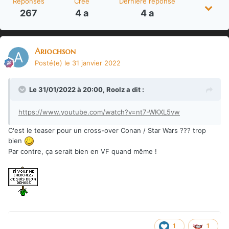
Réponses
Créé
Dernière réponse
267
4 a
4 a
Ariochson
Posté(e)
le 31 janvier 2022
Le 31/01/2022 à 20:00,
Roolz
a dit :
https://www.youtube.com/watch?v=nt7-WKXL5vw
C'est le teaser pour un cross-over Conan / Star Wars ??? trop
bien
Par contre, ça serait bien en VF quand même !
1
1