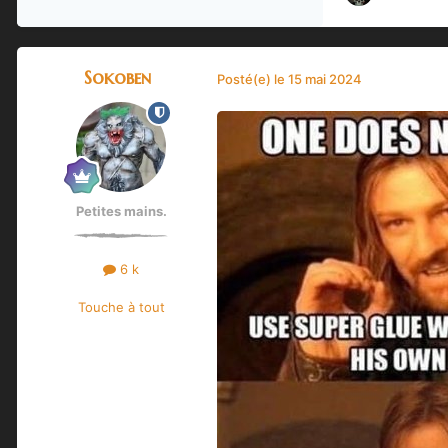
Sokoben
Posté(e)
le 15 mai 2024
Petites mains.
6 k
Touche à tout