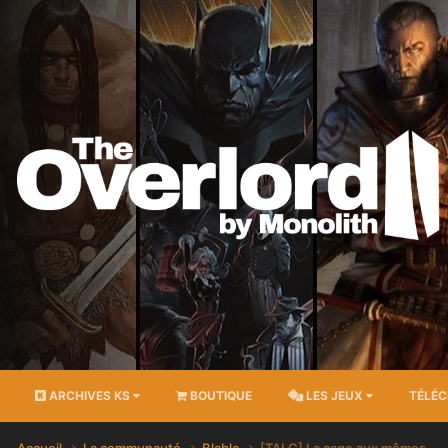
ARCHIVES KS
BOUTIQUE
LES JEUX
TÉLÉ
Accueil
La communauté
Blabla
[TALC] La cage aux mêmes