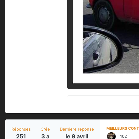
MEILLEURS CONT
Réponses
Créé
Dernière réponse
251
3 a
le 9 avril
102