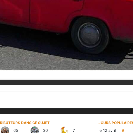
RIBUTEURS DANS CE SUJET
JOURS POPULAIRE
65
30
7
le 12 avril
9