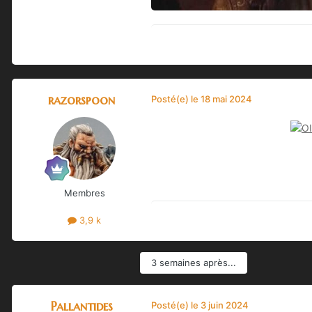
razorspoon
Posté(e)
le 18 mai 2024
Membres
3,9 k
3 semaines après...
Pallantides
Posté(e)
le 3 juin 2024