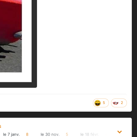
5
2
S
le 7 janv.
8
le 30 nov.
5
le 18 févr.
4