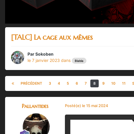
[TALC] La cage aux mêmes
Par
Sokoben
le 7 janvier 2023
dans
Blabla
PRÉCÉDENT
3
4
5
6
7
8
9
10
11
Pallantides
Posté(e)
le 15 mai 2024