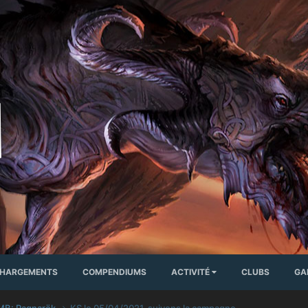
CHARGEMENTS
COMPENDIUMS
ACTIVITÉ
CLUBS
GA
MB: Ragnarök
KS le 05/04/2021, suivons la campagne