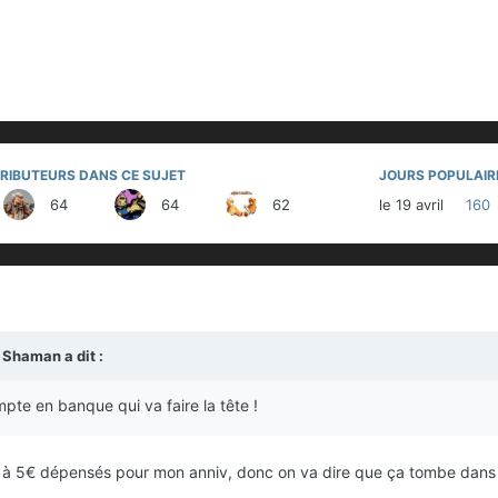
RIBUTEURS DANS CE SUJET
JOURS POPULAIR
64
64
62
le 19 avril
160
 Shaman
a dit :
mpte en banque qui va faire la tête !
suis à 5€ dépensés pour mon anniv, donc on va dire que ça tombe dan