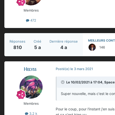
Membres
472
MEILLEURS CONT
Réponses
Créé
Dernière réponse
810
5 a
4 a
146
Helyss
Posté(e)
le 3 mars 2021
Le 10/02/2021 à 17:04,
Space
Super nouvelle, mais c'est le co
Membres
Pour le coup, pour l'instant j'en 
3,2 k
et ça c'est bien vu...