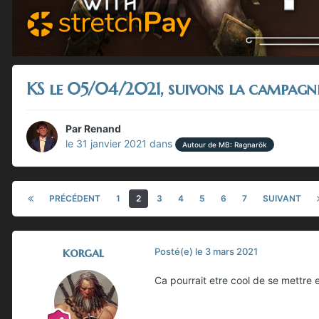
KS le 05/04/2021, suivons la campagn
Par
Renand
le 31 janvier 2021
dans
Autour de MB: Ragnarök
PRÉCÉDENT
1
2
3
4
5
6
7
SUIVANT
korgal
Posté(e)
le 3 mars 2021
Ca pourrait etre cool de se mettre 