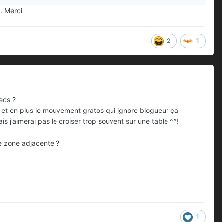
. Merci
2
1
ecs ?
 et en plus le mouvement gratos qui ignore blogueur ça
s j’aimerai pas le croiser trop souvent sur une table ^^!
ne zone adjacente ?
1