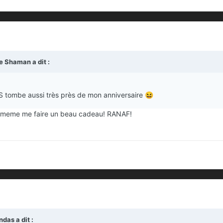
e Shaman
a dit :
S tombe aussi très près de mon anniversaire
😆
d meme me faire un beau cadeau! RANAF!
ndas
a dit :