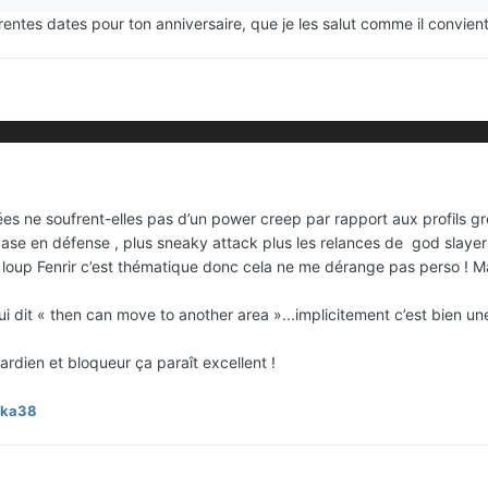
rentes dates pour ton anniversaire, que je les salut comme il convient
sées ne soufrent-elles pas d’un power creep par rapport aux profils gr
ase en défense , plus sneaky attack plus les relances de god slayer
e loup Fenrir c’est thématique donc cela ne me dérange pas perso ! Mai
ui dit « then can move to another area »...implicitement c’est bien u
rdien et bloqueur ça paraît excellent !
uka38