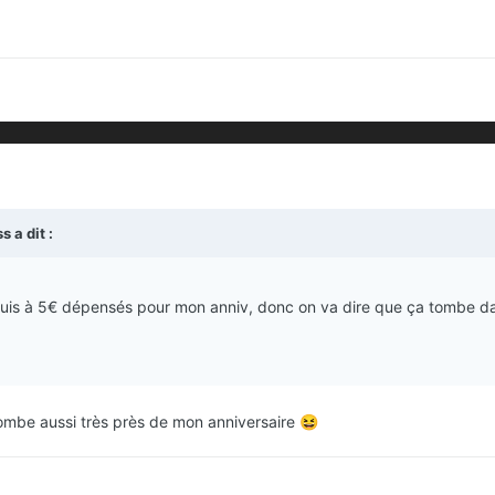
ss
a dit :
en suis à 5€ dépensés pour mon anniv, donc on va dire que ça tombe 
ombe aussi très près de mon anniversaire
😆