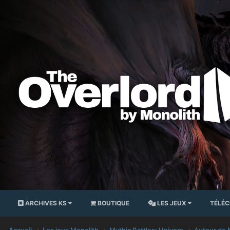
ARCHIVES KS
BOUTIQUE
LES JEUX
TÉLÉ
Accueil
Les jeux Monolith
Mythic Battles: Univers
Autour de 