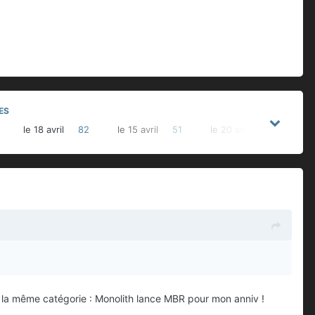
ES
le 18 avril
82
le 15 avril
51
le 20 avril
49
s la même catégorie : Monolith lance MBR pour mon anniv !