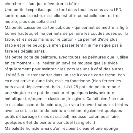
chercher - il faut juste éventrer la bête)
Une petite lampe ikea qui se tord dans tous les sens avec LED,
lumière pas blanche, mais elle est utile ponctuellement et très
mobile, plus que celle d'archi.
Ma petite caisse en carton cubique - qui permet de mettre la fig à
bonne hauteur, et me permets de peindre les coudes posés sur la
table, et les deux mains sur le carton - ça permet d'être plus
stable et je ne peux plus m'en passer (enfin je me risque pas à
faire les détails sans).
Ma petite boite de peinture, avec toutes les peintures que j'utilise
en ce moment - j'ai insérer un pavé de mousse que j'ai évidé
régulièrement pour maintenir les pots les uns à côté des autres.
J'ai déjà pu le transporter dans un sac à dos de cette façon, bon
ça n'est arrivé qu'une fois, mais ça fonctionne (bien fermer les
pots avant déplacement, hein...) J'ai 28 pots de peinture pour
une vingtaine de pot de couleur et quelques lavis/peinture
métallique (or/argent - classique j'imagine). Ca fait bien 1 an que
je n'ai plus acheté de peinture, j'arrive à trouver toutes les teintes
avec ce set. La boite de peinture contient également quelques
outils d'ébarbage (limes et scalpel), mousse, coton pour faire
quelques effet de peinture ponctuel (sang etc..)
Ma palette humide ainsi qu'un récipient d'eau et une éponge