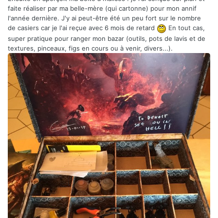
faite réaliser par ma belle-mère (qui cartonne) pour mon annif
l'année dernière. J'y ai peut-être été un peu fort sur le nombre
de casiers car je l'ai reçue avec 6 mois de retard
En tout cas,
super pratique pour ranger mon bazar (outils, pots de lavis et de
textures, pinceaux, figs en cours ou à venir, divers...).