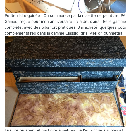
Petite visite guidée : On commence par la malette de peinture, PA
Games, reçue pour mon anniversaire il y a deux ans. Belle gamme
complète, avec des bibs fort pratiques. J'ai acheté quelques pots
complémentaires dans la gamme Classic (gris, vieil or, gunmetal).
Ensuite on aperçoit ma boite à malices : je l'ai conçue sur plan et