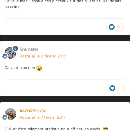
Ça va le mec il essuie ces pinceaux sur des billets de 100 dollars
au calme
4
Sokoben
Posté(e)
le 6 février 2017
Ça vaut plus rien
1
razorspoon
Posté(e)
le 7 février 2017
Oui, et c'est ellement pratique pour affiner les glacis.