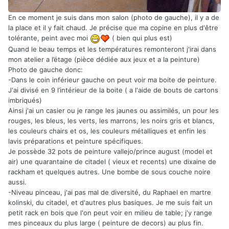
En ce moment je suis dans mon salon (photo de gauche), il y a de
la place et il y fait chaud. Je précise que ma copine en plus d'être
tolérante, peint avec moi
( bien qui plus est)
Quand le beau temps et les températures remonteront j'irai dans
mon atelier a l’étage (pièce dédiée aux jeux et a la peinture)
Photo de gauche donc:
-Dans le coin inférieur gauche on peut voir ma boite de peinture.
J'ai divisé en 9 l’intérieur de la boite ( a l'aide de bouts de cartons
imbriqués)
Ainsi j'ai un casier ou je range les jaunes ou assimilés, un pour les
rouges, les bleus, les verts, les marrons, les noirs gris et blancs,
les couleurs chairs et os, les couleurs métalliques et enfin les
lavis préparations et peinture spécifiques.
Je possède 32 pots de peinture vallejo/prince august (model et
air) une quarantaine de citadel ( vieux et recents) une dixaine de
rackham et quelques autres. Une bombe de sous couche noire
aussi.
-Niveau pinceau, j'ai pas mal de diversité, du Raphael en martre
kolinski, du citadel, et d'autres plus basiques. Je me suis fait un
petit rack en bois que l'on peut voir en milieu de table; j'y range
mes pinceaux du plus large ( peinture de decors) au plus fin.