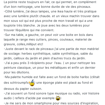
La pointe reste toujours en l'air, ce qui permet, en complément
d'un bon nettoyage, une bonne durée de vie des pinceaux.
-Côté lumière, j'ai deux lampes, une ikea haute et très pratique
avec une lumière plutôt chaude. et un vieux machin trouver dans
mon sous sol qui est plus proche de mon travail et qui a une
loupiote très blanche. Je joue avec les deux lumières pour
trouver l’équilibre qui me convient.
-Sur ma table, a gauche, on peut voir une boite en bois dans
laquelle je range mes cutters, pinces, couteaux, materiel de
gravure, colles,milliput etc!
-Juste devant le rack de pinceaux j'ai une partie de mon matériel
de soclage: herbes synthétique, sable synthétique, sable du
jardin, cailloux du jardin et plein d'autres trucs du jardin.
-J'ai a peu prés 3 récipients pour l'eau. ( un pour nettoyer les
peinture classique, un pour les métalliques et enfin un dernier
pour les dilutions.
-Ma palette humide est faite avec un fond de boite haribo (c’était
des schtroumpfs
) une éponge plate est placé au fond et
dessus du papier cuisson.
-J'ai souvent un fond sonore type musique ou radio, voir histoire
audio ( reflets d'acide par exemple
)
-Je me sers de mon smartphone pour mes sources d'inspiration,