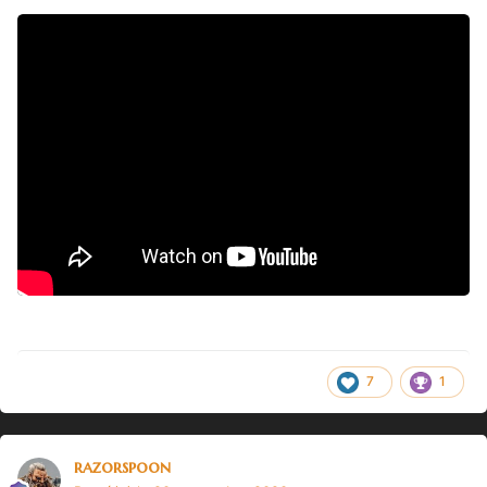
7
1
razorspoon