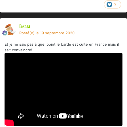
2
Barbi
Posté(e)
le 19 septembre 2020
Et je ne sais pas à quel point le barde est culte en France mais il
sait convaincre!