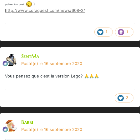
)
polluer ton post !
http://www.coraquest.com/news/608-2/
1
1
SentMa
Posté(e)
le 16 septembre 2020
Vous pensez que c'est la version Lego?
🙏
🙏
🙏
2
Barbi
Posté(e)
le 16 septembre 2020