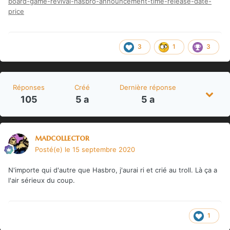
board-game-revival-hasbro-announcement-time-release-date-
price
3
1
3
Réponses
Créé
Dernière réponse
105
5 a
5 a
madcollector
Posté(e)
le 15 septembre 2020
N'importe qui d'autre que Hasbro, j'aurai ri et crié au troll. Là ça a
l'air sérieux du coup.
1