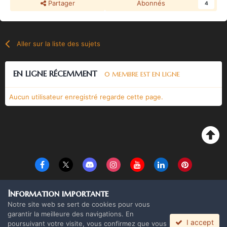
Partager
Abonnés
4
Aller sur la liste des sujets
EN LIGNE RÉCEMMENT
0 MEMBRE EST EN LIGNE
Aucun utilisateur enregistré regarde cette page.
Langue
Thème
Politique de confidentialité
Cookies
Information importante
Copyright Monolith Board Games & The overlord 2016 ©
Notre site web se sert de cookies pour vous
Powered by Invision Community
garantir la meilleure des navigations. En
I accept
poursuivant votre visite, vous confirmez que vous