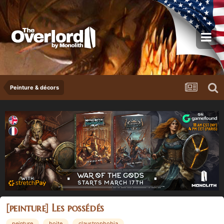
Peinture & décors
[peinture] Les possédés
peinture
boite
claustrophobia