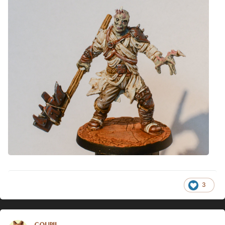
3
goupil