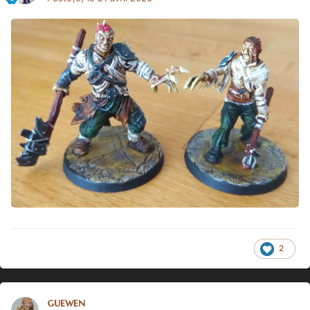
2
guewen