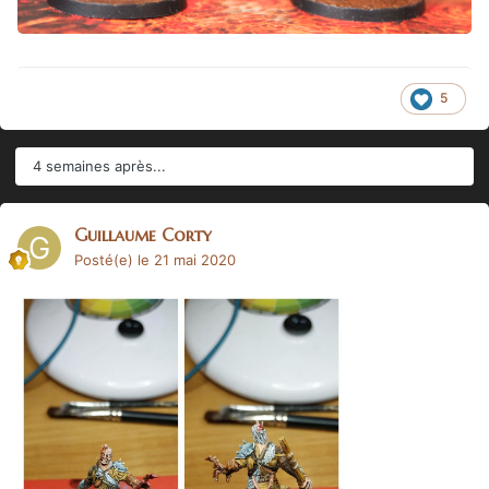
5
4 semaines après...
Guillaume Corty
Posté(e)
le 21 mai 2020