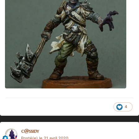
4
c@ssidy
Posté(e)
le 21 avril 2020