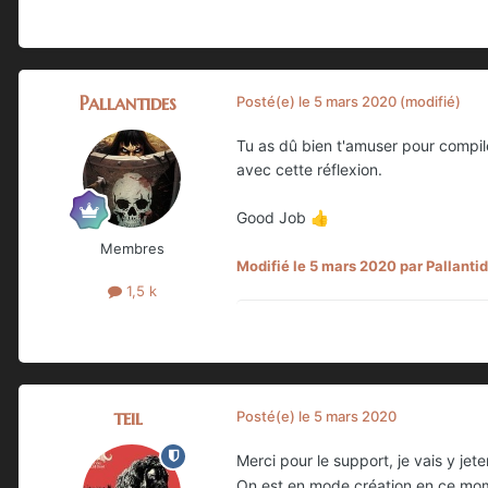
Pallantides
Posté(e)
le 5 mars 2020
(modifié)
Tu as dû bien t'amuser pour compiler
avec cette réflexion.
Good Job
👍
Membres
Modifié
le 5 mars 2020
par Pallanti
1,5 k
teil
Posté(e)
le 5 mars 2020
Merci pour le support, je vais y jet
On est en mode création en ce mo