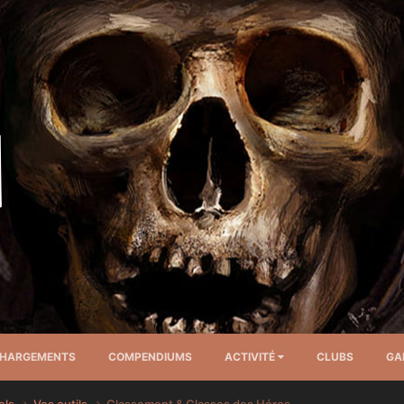
CHARGEMENTS
COMPENDIUMS
ACTIVITÉ
CLUBS
GA
els
Vos outils
Classement & Classes des Héros