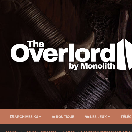
ARCHIVES KS
BOUTIQUE
LES JEUX
TÉLÉ
Accueil
Les jeux Monolith
Conan
Scenarios maison/non offici