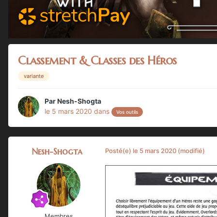
Classement & Classes des Héros
variante
Par
Nesh-Shogta
le 5 mars 2020
dans
Vos outils
Nesh-Shogta
Posté(e)
le 5 mars 2020
(modifié)
Membres