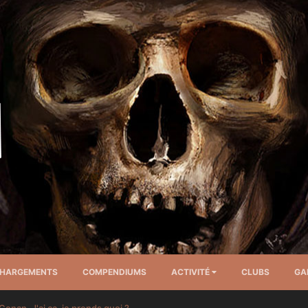
CHARGEMENTS
COMPENDIUMS
ACTIVITÉ
CLUBS
GA
Conan. J'ai ça, je prends quoi ?