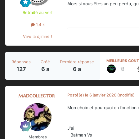
Alors si vous êtes un peu perdu, q
Retraité au vert
1,4 k
Vive la djimne !
MEILLEURS CONT
Réponses
Créé
Dernière réponse
127
6 a
6 a
12
madcollector
Posté(e)
le 6 janvier 2020
(modifié)
Mon choix et pourquoi en fonction de
J'ai
:
- Batman Vs
Membres