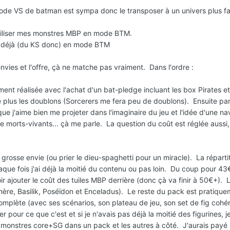
mode VS de batman est sympa donc le transposer à un univers plus f
utiliser mes monstres MBP en mode BTM.
de déjà (du KS donc) en mode BTM
vies et l'offre, çà ne matche pas vraiment. Dans l'ordre
:
sément réalisée avec l'achat d'un bat-pledge incluant les box Pirates
 le plus les doublons (Sorcerers me fera peu de doublons). Ensuite p
ue j'aime bien me projeter dans l'imaginaire du jeu et l'idée d'une na
e morts-vivants... çà me parle. La question du coût est réglée aussi
une grosse envie (ou prier le dieu-spaghetti pour un miracle). La répar
que fois j'ai déjà la moitié du contenu ou pas loin. Du coup pour 4
ir ajouter le coût des tuiles MBP derrière (donc çà va finir à 50€+). 
ère, Basilik, Poséïdon et Enceladus). Le reste du pack est pratique
complète (avec ses scénarios, son plateau de jeu, son set de fig co
er pour ce que c'est et si je n'avais pas déjà la moitié des figurines, 
 monstres core+SG dans un pack et les autres à côté. J'aurais payé u