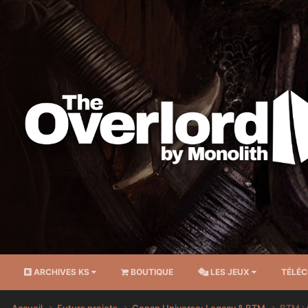
ARCHIVES KS
BOUTIQUE
LES JEUX
TÉLÉ
Accueil
Futurs projets
Conan Universe: Legacy & BTM
BTM : 