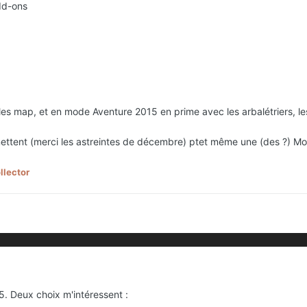
dd-ons
 les map, et en mode Aventure 2015 en prime avec les arbalétriers, l
ttent (merci les astreintes de décembre) ptet même une (des ?) Mon
llector
15. Deux choix m'intéressent
: