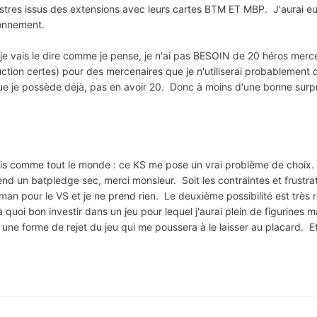
nstres issus des extensions avec leurs cartes BTM ET MBP. J'aurai e
onnement.
je vais le dire comme je pense, je n'ai pas BESOIN de 20 héros merce
tion certes) pour des mercenaires que je n'utiliserai probablement q
e je possède déjà, pas en avoir 20. Donc à moins d'une bonne surpri
suis comme tout le monde : ce KS me pose un vrai problème de choix. 
rend un batpledge sec, merci monsieur. Soit les contraintes et frust
atman pour le VS et je ne prend rien. Le deuxième possibilité est très
quoi bon investir dans un jeu pour lequel j'aurai plein de figurines m
une forme de rejet du jeu qui me poussera à le laisser au placard. E