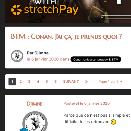
BTM : Conan. J'ai ça, je prends quoi ?
Par
Djimne
le 6 janvier 2020
dans
Conan Universe: Legacy & BTM
1
2
3
4
5
6
SUIVANT
Page 1 sur 6
Djimne
Posté(e)
le 6 janvier 2020
Parce que ce n'est pas si simple et
difficile de les retrouver.