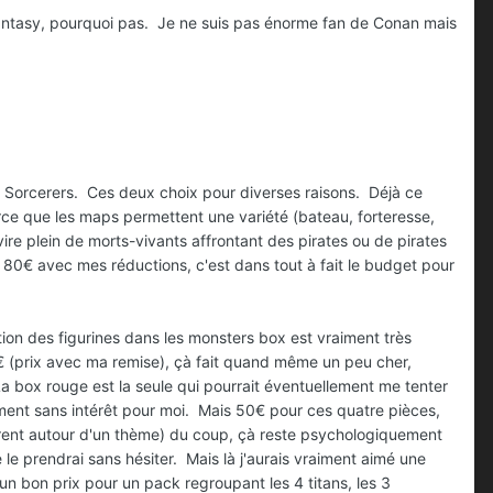
antasy, pourquoi pas. Je ne suis pas énorme fan de Conan mais
 et Sorcerers. Ces deux choix pour diverses raisons. Déjà ce
arce que les maps permettent une variété (bateau, forteresse,
vire plein de morts-vivants affrontant des pirates ou de pirates
, 80€ avec mes réductions, c'est dans tout à fait le budget pour
tition des figurines dans les monsters box est vraiment très
3€ (prix avec ma remise), çà fait quand même un peu cher,
La box rouge est la seule qui pourrait éventuellement me tenter
ment sans intérêt pour moi. Mais 50€ pour ces quatre pièces,
hérent autour d'un thème) du coup, çà reste psychologiquement
je le prendrai sans hésiter. Mais là j'aurais vraiment aimé une
n bon prix pour un pack regroupant les 4 titans, les 3