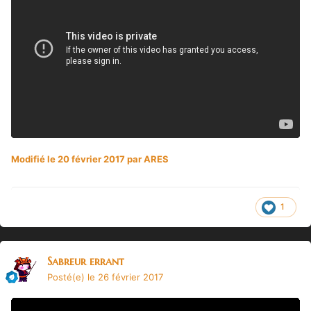
Modifié
le 20 février 2017
par ARES
1
Sabreur errant
Posté(e)
le 26 février 2017