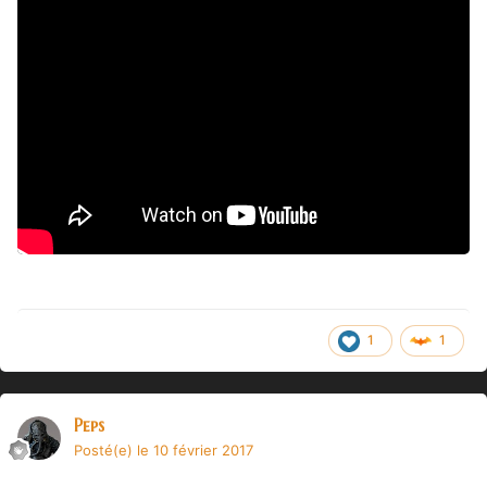
1
1
Peps
Posté(e)
le 10 février 2017