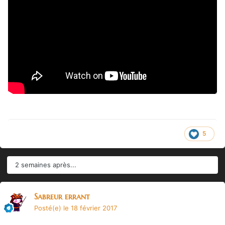
5
2 semaines après...
Sabreur errant
Posté(e)
le 18 février 2017