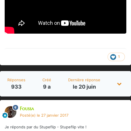
1
Réponses
Créé
Dernière réponse
933
9 a
le 20 juin
Foussa
Posté(e)
le 27 janvier 2017
Je réponds par du Stupeflip - Stupeflip vite !