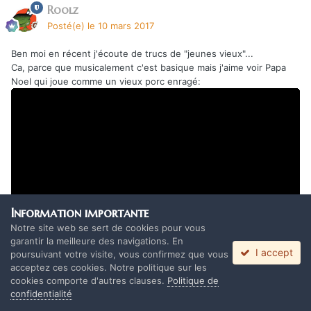
Roolz
Posté(e)
le 10 mars 2017
Ben moi en récent j'écoute de trucs de "jeunes vieux"...
Ca, parce que musicalement c'est basique mais j'aime voir Papa
Noel qui joue comme un vieux porc enragé:
Information importante
Notre site web se sert de cookies pour vous
garantir la meilleure des navigations. En
I accept
poursuivant votre visite, vous confirmez que vous
acceptez ces cookies. Notre politique sur les
Et ça, parce que, de base, tu peux même pas test' LC, c'est
cookies comporte d'autres clauses.
Politique de
toujours des gros gros tueurs, en studio comme en live :
confidentialité