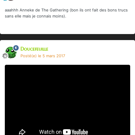
aaahhh Anneke de The Gathering (bon ils ont fait des bons trucs
sans elle mais je connais moins).
Doucefeuille
Posté(e)
le 5 mars 2017