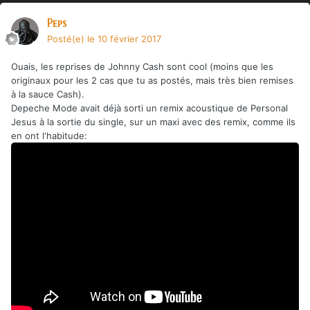
Peps
Posté(e)
le 10 février 2017
Ouais, les reprises de Johnny Cash sont cool (moins que les
originaux pour les 2 cas que tu as postés, mais très bien remises
à la sauce Cash).
Depeche Mode avait déjà sorti un remix acoustique de Personal
Jesus à la sortie du single, sur un maxi avec des remix, comme ils
en ont l'habitude: