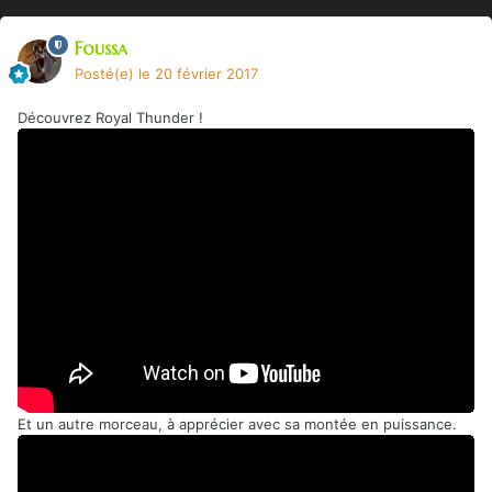
Foussa
Posté(e)
le 20 février 2017
Découvrez Royal Thunder !
Et un autre morceau, à apprécier avec sa montée en puissance.