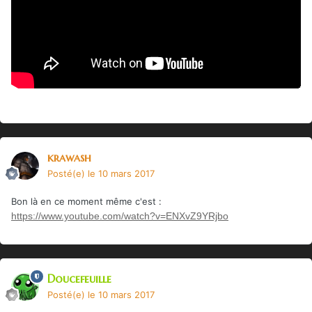
krawash
Posté(e)
le 10 mars 2017
Bon là en ce moment même c'est :
https://www.youtube.com/watch?v=ENXvZ9YRjbo
Doucefeuille
Posté(e)
le 10 mars 2017