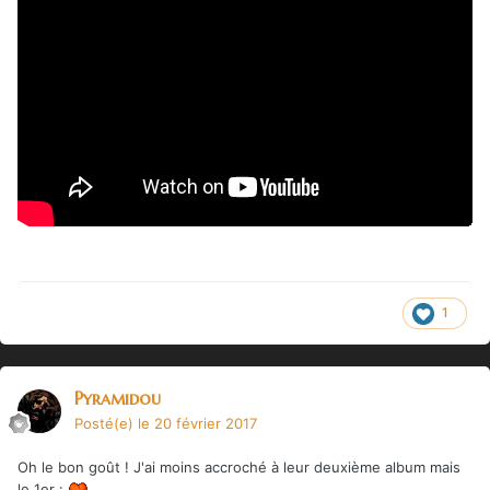
1
Pyramidou
Posté(e)
le 20 février 2017
Oh le bon goût ! J'ai moins accroché à leur deuxième album mais
le 1er :