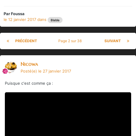
Par
Foussa
le 12 janvier 2017
dans
Blabla
PRÉCÉDENT
Page 2 sur 38
SUIVANT
Nicowa
Posté(e)
le 27 janvier 2017
Puisque c'est comme ça :