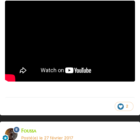
2
Foussa
Posté(e)
le 27 février 2017