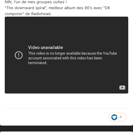
NIN, l'un de mes groupes cultes !
"The downward spiral", meilleur album des 90's avec "OK
computer" de Radiohead.
4