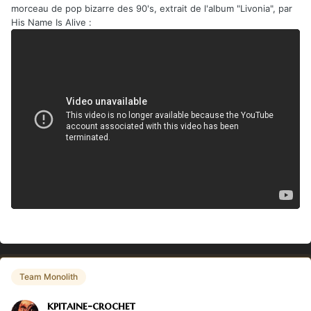
morceau de pop bizarre des 90's, extrait de l'album "Livonia", par
His Name Is Alive :
Team Monolith
kpitaine-crochet