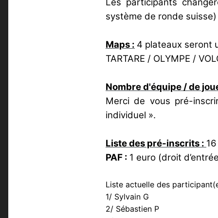
Les participants change
système de ronde suisse)
Maps :
4 plateaux seront u
TARTARE / OLYMPE / VOL
Nombre d'équipe / de jo
Merci de vous pré-inscri
individuel ».
Liste des pré-inscrits :
16
PAF :
1 euro (droit d’entré
Liste actuelle des participant(e
1/ Sylvain G
2/ Sébastien P