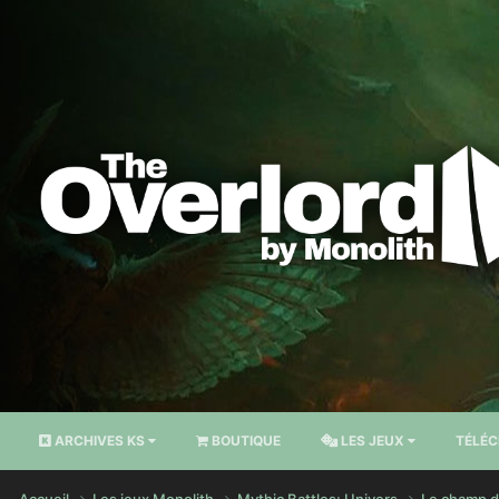
ARCHIVES KS
BOUTIQUE
LES JEUX
TÉLÉ
Accueil
Les jeux Monolith
Mythic Battles: Univers
Le champ d