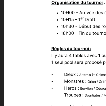
Organisation du tournoi
:
10H00 - Arrivée des 
er
10H15 – 1
Draft.
10h30 - Début des r
18h00 - Fin du tourno
Règles du tournoi :
Il y aura 4 tables avec 1 
1 seul pool sera proposé 
- Dieux
:
Artémis (+ Chiens
- Monstres
:
Orion / Grif
- Héros
:
Eurytion / Cécrop
- Troupes
:
Spartiates / 