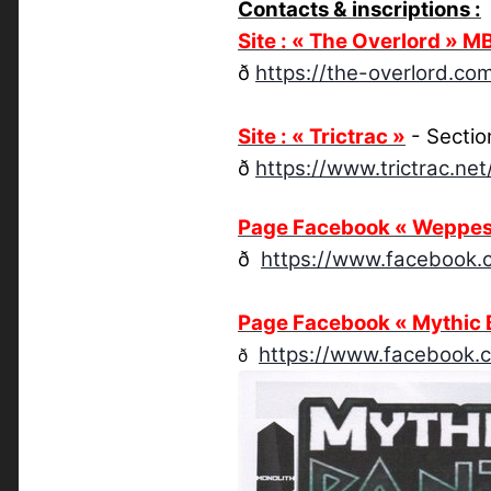
Contacts & inscriptions :
Site : « The Overlord » M
ð
https://the-overlord.co
Site : « Trictrac »
- Section
ð
https://www.trictrac.ne
Page Facebook « Weppes 
ð
https://www.facebook
Page Facebook « Mythic B
https://www.facebook
ð