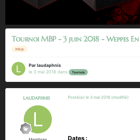
Tournoi MBP - 3 juin 2018 - Weppes En 
mb:p
Par
laudaphnis
le 3 mai 2018
dans
Tournois
laudaphnis
Posté(e)
le 3 mai 2018
(modifié)
Dates
:
Membres