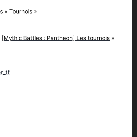
s « Tournois »
«
[Mythic Battles : Pantheon] Les tournois
»
s
r_tf