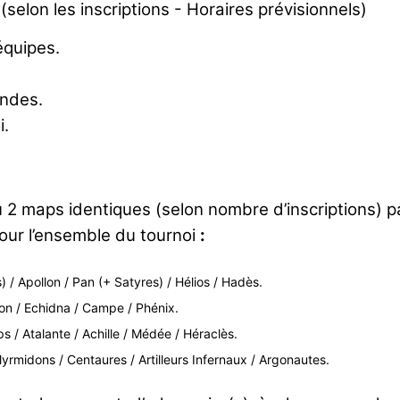
(selon les inscriptions - Horaires prévisionnels)
équipes.
ondes.
i.
ou 2 maps identiques (selon nombre d’inscriptions) p
pour l’ensemble du tournoi
:
) / Apollon / Pan (+ Satyres) / Hélios / Hadès.
fon / Echidna / Campe / Phénix.
s / Atalante / Achille / Médée / Héraclès.
Myrmidons / Centaures / Artilleurs Infernaux / Argonautes.