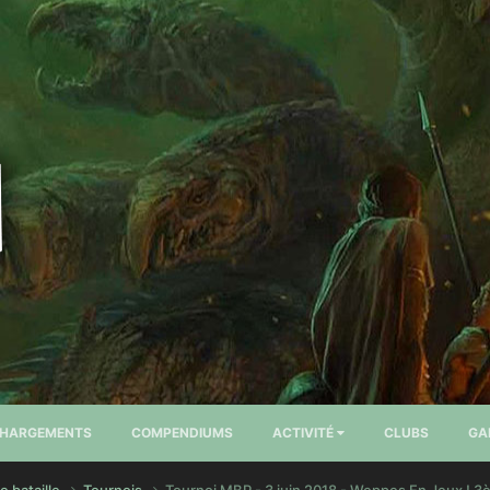
CHARGEMENTS
COMPENDIUMS
ACTIVITÉ
CLUBS
GA
e bataille
Tournois
Tournoi MBP - 3 juin 2018 - Weppes En Jeux ! 3