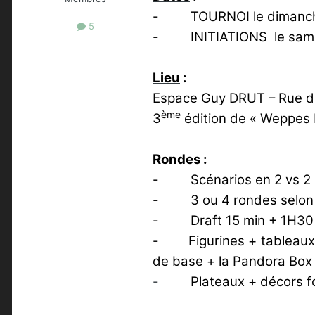
-
TOURNOI le dimanch
5
-
INITIATIONS
le sam
Lieu
:
Espace Guy DRUT – Rue d
ème
3
édition de « Weppes E
Rondes
:
-
Scénarios en 2 vs 2 
-
3 ou
4 rondes selon
-
Draft 15 min + 1H30 
-
Figurines + tableau
de base + la Pandora Box 
-
Plateaux + décors fo