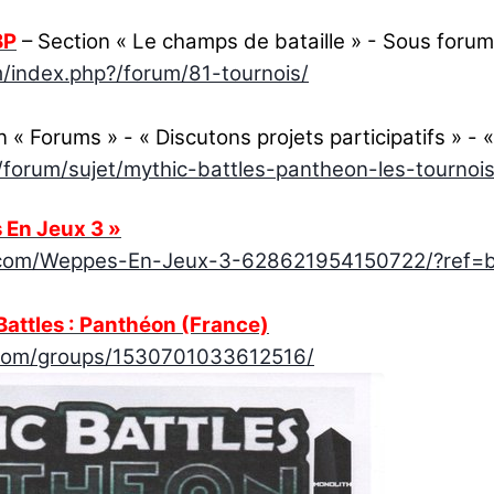
BP
– Section « Le champs de bataille » - Sous forum
m/index.php?/forum/81-tournois/
 « Forums » - « Discutons projets participatifs » - 
t/forum/sujet/mythic-battles-pantheon-les-tournoi
En Jeux 3 »
.com/Weppes-En-Jeux-3-628621954150722/?ref=b
attles : Panthéon (France)
.com/groups/1530701033612516/