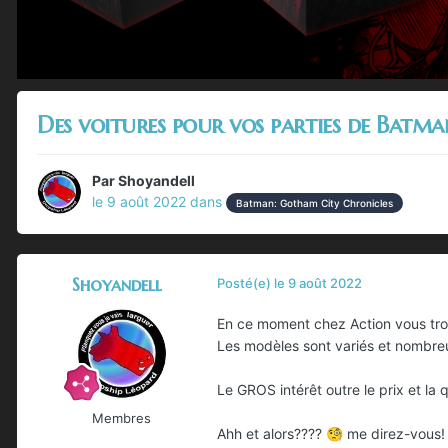
Des voitures pour vos parties de Batma
Par
Shoyandell
le 9 août 2022
dans
Batman: Gotham City Chronicles
Shoyandell
Posté(e)
le 9 août 2022
En ce moment chez Action vous trou
Les modèles sont variés et nombreux
Le GROS intérêt outre le prix et la 
Membres
Ahh et alors????
me direz-vous!
🧐