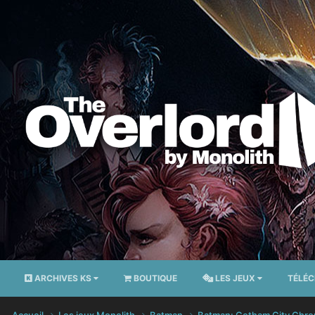
ARCHIVES KS
BOUTIQUE
LES JEUX
TÉLÉ
Accueil
Les jeux Monolith
Batman
Batman: Gotham City Chro