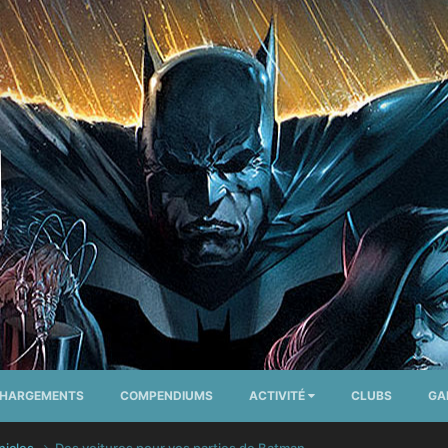
CHARGEMENTS
COMPENDIUMS
ACTIVITÉ
CLUBS
GA
nicles
Des voitures pour vos parties de Batman