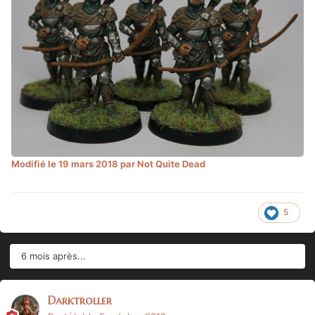
Modifié
le 19 mars 2018
par Not Quite Dead
5
6 mois après...
Darktroller