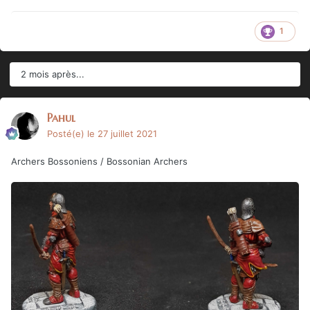
1
2 mois après...
Pahul
Posté(e)
le 27 juillet 2021
Archers Bossoniens / Bossonian Archers