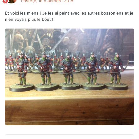
Posté(e)
le 5 octobre 2018
Et voici les miens
! Je les ai peint avec les autres bossoniens et je
n'en voyais plus le bout !