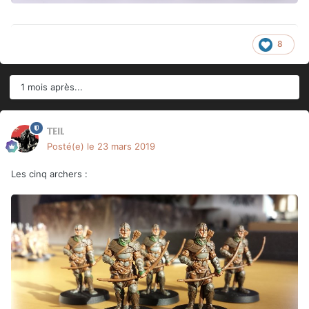
8
1 mois après...
teil
Posté(e)
le 23 mars 2019
Les cinq archers
: