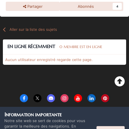
Partager
Abonnés
4
Aller sur la liste des sujets
EN LIGNE RÉCEMMENT
0 MEMBRE EST EN LIGNE
Aucun utilisateur enregistré regarde cette page.
Langue
Thème
Politique de confidentialité
Cookies
Information importante
Copyright Monolith Board Games & The overlord 2016 ©
Notre site web se sert de cookies pour vous
Powered by Invision Community
garantir la meilleure des navigations. En