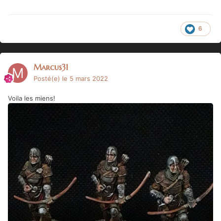
6
Marcus31
Posté(e)
le 5 mars 2022
Voila les miens!