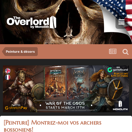
Peinture & décors
[Peinture] Montrez-moi vos archers
bossoniens!