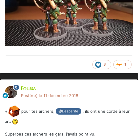
8
1
Foussa
Posté(e)
le 11 décembre 2018
+
pour tes archers,
, ils ont une corde à leur
@Desparite
arc
Superbes ces archers les gars, j'avais point vu.