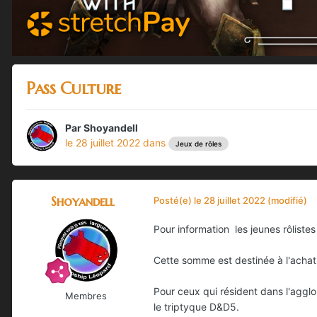
Pass Culture
Par
Shoyandell
le 28 juillet 2022
dans
Jeux de rôles
Shoyandell
Posté(e)
le 28 juillet 2022
(modifié)
Pour information les jeunes rôlistes
Cette somme est destinée à l'achat 
Pour ceux qui résident dans l'agglo
Membres
le triptyque D&D5.