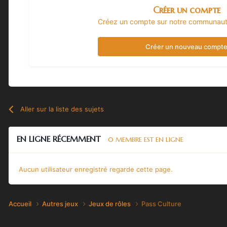
Créer un compte
Créez un compte sur notre communauté.
Créer un nouveau compt
Aller sur la liste des sujets
EN LIGNE RÉCEMMENT
0 MEMBRE EST EN LIGNE
Aucun utilisateur enregistré regarde cette page.
Accueil
Autres jeux
Jeux de rôles
Pass Culture