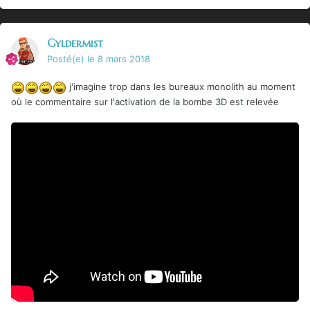
Gyldermist
Posté(e)
le 8 mars 2018
j'imagine trop dans les bureaux monolith au moment
où le commentaire sur l'activation de la bombe 3D est relevée