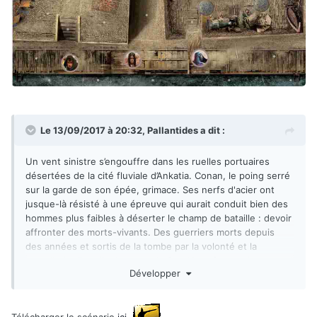
Le 13/09/2017 à 20:32,
Pallantides
a dit :
Un vent sinistre s’engouffre dans les ruelles portuaires
désertées de la cité fluviale d’Ankatia. Conan, le poing serré
sur la garde de son épée, grimace. Ses nerfs d'acier ont
jusque-là résisté à une épreuve qui aurait conduit bien des
hommes plus faibles à déserter le champ de bataille : devoir
affronter des morts-vivants. Des guerriers morts depuis
des années et sortis de la tombe par la volonté et la
sorcellerie d’un vil adorateur de Set. Un prêtre parjure ayant
Développer
détourné à son seul profit toutes les connaissances
magiques acquises pendant l’exercice de son sacerdoce
pour
Télécharger le scénario
ici
.