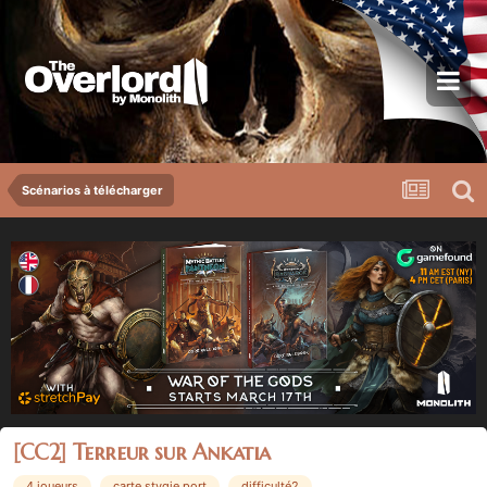
Scénarios à télécharger
[CC2] Terreur sur Ankatia
4 joueurs
carte stygie port
difficulté2