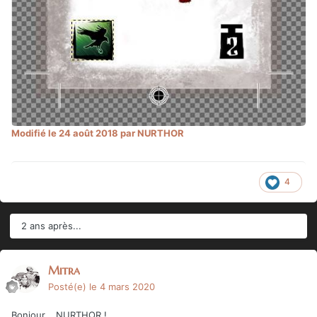
Modifié
le 24 août 2018
par NURTHOR
4
2 ans après...
Mitra
Posté(e)
le 4 mars 2020
Bonjour... NURTHOR !