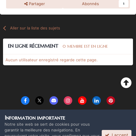
Partager
Abonnés
1
Aller sur la liste des sujets
EN LIGNE RÉCEMMENT
0 MEMBRE EST EN LIGNE
Aucun utilisateur enregistré regarde cette page.
Langue
Thème
Politique de confidentialité
Cookies
Information importante
Copyright Monolith Board Games & The overlord 2016 ©
Notre site web se sert de cookies pour vous
Powered by Invision Community
garantir la meilleure des navigations. En
I accept
poursuivant votre visite, vous confirmez que vous