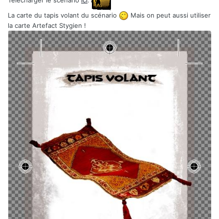
assouvir sa soif d’ambition. Puis, après avoir terrorisé et
asservi la population de la cité, le sorcier a souhaité s’unir
La carte du tapis volant du scénario
Mais on peut aussi utiliser
avec Olima, la plus séduisante des jeunes femmes, pourtant
la carte Artefact Stygien !
déjà promise à un guerrier, le farouche Ikhmet.
Conan est donc venu prêter main forte au jeune Stygien,
compagnon d’aventure rencontré récemment et soucieux de
libérer son village d’origine de l’emprise du prêtre fou pour
retrouver au plus vite sa dulcinée.
Alors que nos héros longent les berges du Styx pour
s’introduire discrètement en ville, un silence de mort
imprègne
soudainement les lieux ; comme si un lugubre linceul venait
de recouvrir l’endroit.
S’ils veulent avoir une chance de sauver Olima et mettre un
terme à la malédiction qui s’abat sur Ankatia, il leur
faut au plus vite dénicher et détruire les Pierres Maudites
de Renfal et le Masque Mortuaire de Thoth-Amon,
artefacts maudits sur lesquels le sorcier s’appuie afin
d’accroitre ses sombres pouvoirs.