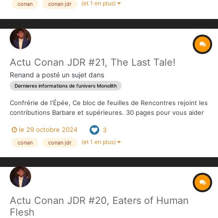
père (leur importance...
(et 1 en plus)
conan
conan jdr
Actu Conan JDR #21, The Last Tale!
Renand
a posté un sujet dans
Dernieres informations de l'univers Monolith
Confrérie de l'Épée, Ce bloc de feuilles de Rencontres rejoint les
contributions Barbare et supérieures. 30 pages pour vous aider
à créer vos propres rencontres. Une version PDF sera
le 29 octobre 2024
3
également disponible pour tous. Alors que nous approchons des
2000 contributeurs, il est...
(et 1 en plus)
conan
conan jdr
Actu Conan JDR #20, Eaters of Human
Flesh