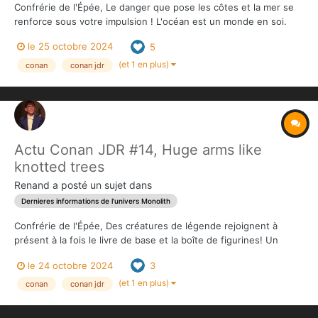
Confrérie de l'Épée, Le danger que pose les côtes et la mer se
renforce sous votre impulsion ! L'océan est un monde en soi.
Une autre réalité. Dans ses profondeurs insondables vivent des
le 25 octobre 2024
5
créatures défiant l’imagination. On y trouve des civilisations
englouties, jadis...
(et 1 en plus)
conan
conan jdr
Actu Conan JDR #14, Huge arms like
knotted trees
Renand
a posté un sujet dans
Dernieres informations de l'univers Monolith
Confrérie de l'Épée, Des créatures de légende rejoignent à
présent à la fois le livre de base et la boîte de figurines! Un
atavisme, souvenir d’une époque depuis longtemps révolue. Un
le 24 octobre 2024
3
terrible vestige des origines de l’humanité. L’Homme-singe est
tout cela et plus encore...
(et 1 en plus)
conan
conan jdr