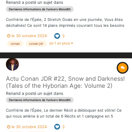
Renand
a posté un sujet dans
Dernieres informations de l'univers Monolith
Confrérie de l'Épée, 2 Stretch Goals en une journée, Vous êtes
déchaînés! Ce sont 14 plans imprimés couvrant tous les besoins
du Volume 1 rejoignent les contributions Adventurer et King.
le 30 octobre 2024
3
Notre prochain palier sera multiple, et ajoutera du contenu à
plusieurs endroit...
(et 1 en plus)
conan
conan jdr
Actu Conan JDR #22, Snow and Darkness!
(Tales of the Hyborian Age: Volume 2)
Renand
a posté un sujet dans
Dernieres informations de l'univers Monolith
Confrérie de l'Épée, Le dernier Récit a débloquer est vôtre! Ce
qui nous amène à un total de 6 Récits et 1 campagne en 5
parties pour le Volume 1, et à 11 Récits pour le Volume 2. Jason
le 30 octobre 2024
3
Brick est un voyageur, un joueur, un artiste martial, un mari et un