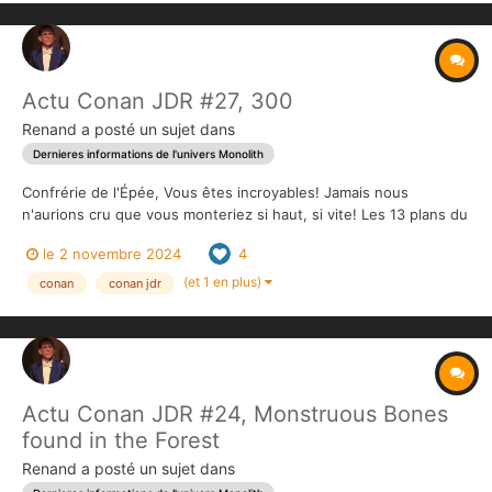
Actu Conan JDR #27, 300
Renand
a posté un sujet dans
Dernieres informations de l'univers Monolith
Confrérie de l'Épée, Vous êtes incroyables! Jamais nous
n'aurions cru que vous monteriez si haut, si vite! Les 13 plans du
volume 2 imprimés rejoignent les contributions Adventurer et
le 2 novembre 2024
4
King. Ces plans seront également disponibles en pdf avec
toutes les contributions....
(et 1 en plus)
conan
conan jdr
Actu Conan JDR #24, Monstruous Bones
found in the Forest
Renand
a posté un sujet dans