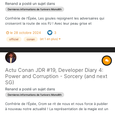
Renand
a posté un sujet dans
Dernieres informations de l'univers Monolith
Confrérie de l'Épée, Les goules rejoignent les adversaires qui
croiseront la route de vos PJ ! Avec leur peau grise et
caoutchouteuse, leurs oreilles pointues surmontant un mufle
le 28 octobre 2024
3
canin garni de dents tranchantes comme des rasoirs, les Goules
constituent une véritable v...
(et 1 en plus)
officiel
conan
Actu Conan JDR #19, Developer Diary 4:
Power and Corruption - Sorcery (and next
SG)
Renand
a posté un sujet dans
Dernieres informations de l'univers Monolith
Confrérie de l'Épée, Crom se rit de nous et nous force à publier
à nouveau notre actualité ! La représentation de la magie est un
élément qui sépare souvent la fantasy ordinaire de la Sword &