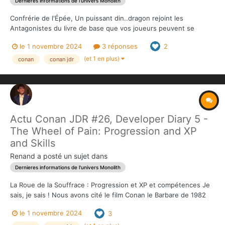
Dernieres informations de l'univers Monolith
Confrérie de l'Épée, Un puissant din..dragon rejoint les
Antagonistes du livre de base que vos joueurs peuvent se
retrouver à devoir affronter ! La figurine du dragon rejoint quant
le 1 novembre 2024
3 réponses
2
à elle la boîte de figurines Les 3 plans imprimés des...
(et 1 en plus)
conan
conan jdr
Actu Conan JDR #26, Developer Diary 5 -
The Wheel of Pain: Progression and XP
and Skills
Renand
a posté un sujet dans
Dernieres informations de l'univers Monolith
La Roue de la Souffrace : Progression et XP et compétences Je
sais, je sais ! Nous avons cité le film Conan le Barbare de 1982
plus d'une fois au cours de cette campagne, et nous
le 1 novembre 2024
3
recommençons avec ce titre. N'ayez crainte puristes, nous