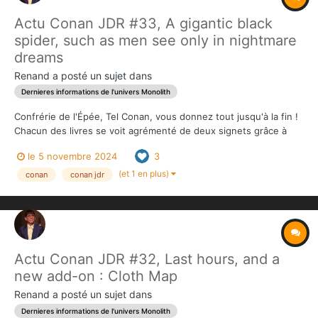
Actu Conan JDR #33, A gigantic black
spider, such as men see only in nightmare
dreams
Renand
a posté un sujet dans
Dernieres informations de l'univers Monolith
Confrérie de l'Épée, Tel Conan, vous donnez tout jusqu'à la fin !
Chacun des livres se voit agrémenté de deux signets grâce à
vos efforts de guerre. Il est temps à présent d'affronter les
le 5 novembre 2024
3
prochains paliers pour fêter ces dernières 24h00 : -Une
dernière entrée dans...
(et 1 en plus)
conan
conan jdr
Actu Conan JDR #32, Last hours, and a
new add-on : Cloth Map
Renand
a posté un sujet dans
Dernieres informations de l'univers Monolith