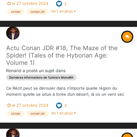
le 27 octobre 2024
2
Sorcery. De nombreux univers fantastiques sont très
spécifiques quant à leur système de magie, déta...
(et 1 en plus)
conan
conan jdr
Actu Conan JDR #18, The Maze of the
Spider! (Tales of the Hyborian Age:
Volume 1)
Renand
a posté un sujet dans
Dernieres informations de l'univers Monolith
Ce Récit peut se dérouler dans n’importe quelle région du
moment qu’elle se situe à l’orée d’un désert, là où un vent sec
dessèche tout ce qui vit. Les Personnages joueurs entendent
le 27 octobre 2024
3
parler d’une légende évoquant une reine de jadis, et plus
particulièrement les immenses richesses enfermées dans...
(et 1 en plus)
conan
conan jdr