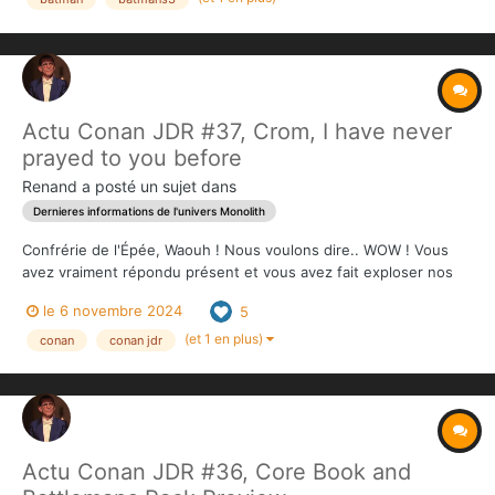
Actu Conan JDR #37, Crom, I have never
prayed to you before
Renand
a posté un sujet dans
Dernieres informations de l'univers Monolith
Confrérie de l'Épée, Waouh ! Nous voulons dire.. WOW ! Vous
avez vraiment répondu présent et vous avez fait exploser nos
espérances dans la mer Vilayet. Cela fait maintenant dix ans que
le 6 novembre 2024
5
nous développons du jeu sur Conan. C'est difficile à croire, mais
grâce à vous et à votre soutien, nous avons...
(et 1 en plus)
conan
conan jdr
Actu Conan JDR #36, Core Book and