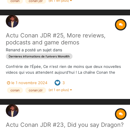
n'altérons pas le canon d'Howard ; nous faisons simplement...
(et 1 en plus)
conan
conan jdr
Actu Conan JDR #25, More reviews,
podcasts and game demos
Renand
a posté un sujet dans
Dernieres informations de l'univers Monolith
Confrérie de l'Épée, Ce n'est rien de moins que deux nouvelles
videos qui vous attendent aujourd'hui ! La chaîne Conan the
Barbarian s'entretient avec Matt John, l'auteur de Conan the
le 1 novembre 2024
3
Hyborian Age, pour plonger dans notre tout nouveau jeu de rôle
Conan ! Découvrez pourquoi ce jeu est à la f...
(et 1 en plus)
conan
conan jdr
Actu Conan JDR #23, Did you say Dragon?