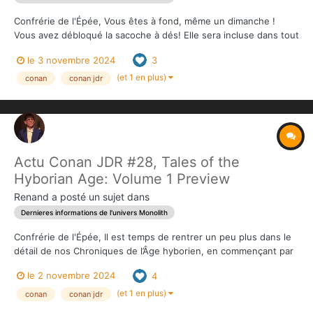
Confrérie de l'Épée, Vous êtes à fond, même un dimanche !
Vous avez débloqué la sacoche à dés! Elle sera incluse dans tout
achat d'un set de dés, et avec chaque pledge contenant un set
le 3 novembre 2024
3
de dés (Adventurer, King) Rien n'est plus pénible entre les
parties (ou durant un...
(et 1 en plus)
conan
conan jdr
Actu Conan JDR #28, Tales of the
Hyborian Age: Volume 1 Preview
Renand
a posté un sujet dans
Dernieres informations de l'univers Monolith
Confrérie de l'Épée, Il est temps de rentrer un peu plus dans le
détail de nos Chroniques de l’Âge hyborien, en commençant par
le volume 1. Format des Récits Chacun de ces Récits comprend
le 2 novembre 2024
4
un synopsis, des para- graphes à lire à haute voix destinés au
MJ et un enchai...
(et 1 en plus)
conan
conan jdr