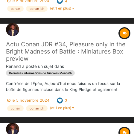
le 5 novembre 2024
4
campagne! (spoilers : merci!) Trop nombreux sont leurs yeux et
leurs pattes. Surgissa...
(et 1 en plus)
conan
conan jdr
Actu Conan JDR #34, Pleasure only in the
Bright Madness of Battle : Miniatures Box
preview
Renand
a posté un sujet dans
Dernieres informations de l'univers Monolith
Confrérie de l'Épée, Aujourd'hui nous faisons un focus sur la
boîte de figurines incluse dans le King Pledge et également
disponible en add-on. (à noter que nous avons également inclus
le 5 novembre 2024
3
le Corinthien en provenance de Mythic Battles Panthéon, ce qui
nous amène hors Stret...
(et 1 en plus)
conan
conan jdr