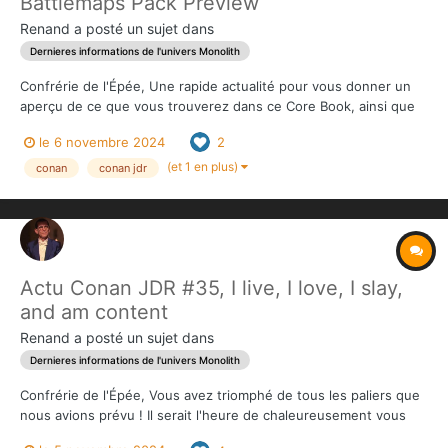
Battlemaps Pack Preview
Renand
a posté un sujet dans
Dernieres informations de l'univers Monolith
Confrérie de l'Épée, Une rapide actualité pour vous donner un
aperçu de ce que vous trouverez dans ce Core Book, ainsi que
des détails sur l'add-on Battlemaps : Table des matières Chapitre
le 6 novembre 2024
2
1 : Introduction: Un jeu de Sword and Sorcery Chapitre 2 :
Bienvenue dans un âge inso...
(et 1 en plus)
conan
conan jdr
Actu Conan JDR #35, I live, I love, I slay,
and am content
Renand
a posté un sujet dans
Dernieres informations de l'univers Monolith
Confrérie de l'Épée, Vous avez triomphé de tous les paliers que
nous avions prévu ! Il serait l'heure de chaleureusement vous
remercier mais ... nous le ferons quand nous aurons fini la