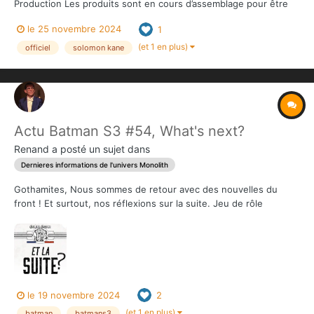
Production Les produits sont en cours d’assemblage pour être
empaquetés cette semaine. Ils prendront la route le mois
le 25 novembre 2024
1
prochain pour commencer les livraisons en janvier comme prévu.
Nous vous recontacterons directement par...
(et 1 en plus)
officiel
solomon kane
Actu Batman S3 #54, What's next?
Renand
a posté un sujet dans
Dernieres informations de l'univers Monolith
Gothamites, Nous sommes de retour avec des nouvelles du
front ! Et surtout, nos réflexions sur la suite. Jeu de rôle
Lorsque nous étions à Essen, nous avons rencontré l'équipe de
Gamefound et leur avons montré un aperçu de ce que nous
avions l'intention d'offrir dans la prochaine c...
le 19 novembre 2024
2
(et 1 en plus)
batman
batmans3