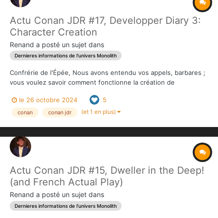
Actu Conan JDR #17, Developper Diary 3:
Character Creation
Renand
a posté un sujet dans
Dernieres informations de l'univers Monolith
Confrérie de l'Épée, Nous avons entendu vos appels, barbares ;
vous voulez savoir comment fonctionne la création de
personnage dans Conan l'Âge Hyborien. Crom ne vous écoute
le 26 octobre 2024
5
pas, mais Matt, lui, vous écoute, alors nous allons vous expliquer
étape par étape. Tout d'abord, le joueur doit choi...
(et 1 en plus)
conan
conan jdr
Actu Conan JDR #15, Dweller in the Deep!
(and French Actual Play)
Renand
a posté un sujet dans
Dernieres informations de l'univers Monolith