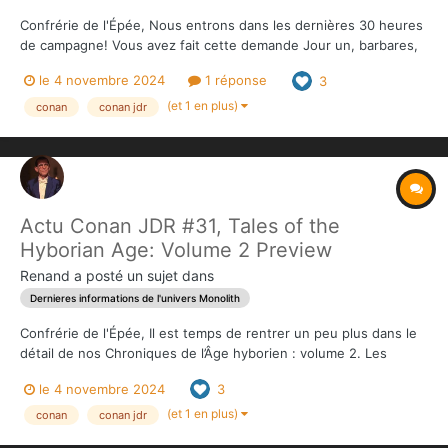
Confrérie de l'Épée, Nous entrons dans les dernières 30 heures
de campagne! Vous avez fait cette demande Jour un, barbares,
et nous vous avons dit que nous attendions plus d'informations.
le 4 novembre 2024
1 réponse
3
Maintenant que nous avons ces informations en main, nous
avons le plaisir de vous proposer la magnifiqu...
(et 1 en plus)
conan
conan jdr
Actu Conan JDR #31, Tales of the
Hyborian Age: Volume 2 Preview
Renand
a posté un sujet dans
Dernieres informations de l'univers Monolith
Confrérie de l'Épée, Il est temps de rentrer un peu plus dans le
détail de nos Chroniques de l’Âge hyborien : volume 2. Les
Chroniques hyboriennes : volume 2 contiennent au total onze
le 4 novembre 2024
3
Récits de longueur et de complexité variable. Le postulat de
base de « Dans la Gueule de la Monta...
(et 1 en plus)
conan
conan jdr