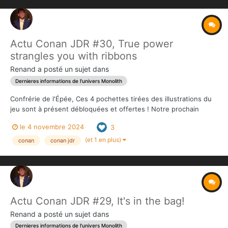
Actu Conan JDR #30, True power
strangles you with ribbons
Renand
a posté un sujet dans
Dernieres informations de l'univers Monolith
Confrérie de l'Épée, Ces 4 pochettes tirées des illustrations du
jeu sont à présent débloquées et offertes ! Notre prochain
palier ajoutera 2 signets à chaque livre pour vous y faciliter la
le 4 novembre 2024
3
navigation. Rendez-vous dans quelques heures pour le focus
sur le Volume...
(et 1 en plus)
conan
conan jdr
Actu Conan JDR #29, It's in the bag!
Renand
a posté un sujet dans
Dernieres informations de l'univers Monolith