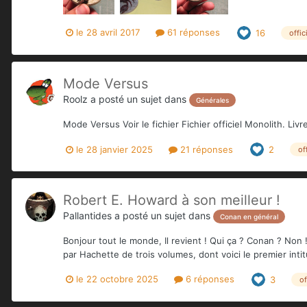
le 28 avril 2017
61 réponses
16
offic
Mode Versus
Roolz
a posté un sujet dans
Générales
Mode Versus Voir le fichier Fichier officiel Monolith. L
le 28 janvier 2025
21 réponses
2
of
Robert E. Howard à son meilleur !
Pallantides
a posté un sujet dans
Conan en général
Bonjour tout le monde, Il revient ! Qui ça ? Conan ? Non 
par Hachette de trois volumes, dont voici le premier intit
le 22 octobre 2025
6 réponses
3
of