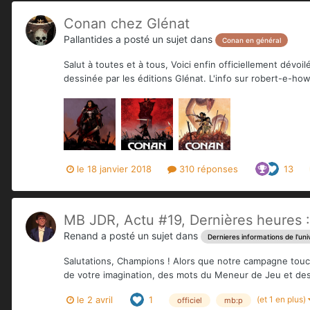
Conan chez Glénat
Pallantides
a posté un sujet dans
Conan en général
Salut à toutes et à tous, Voici enfin officiellement dé
dessinée par les éditions Glénat. L'info sur robert-e-howa
le 18 janvier 2018
310 réponses
13
MB JDR, Actu #19, Dernières heures : 
Renand
a posté un sujet dans
Dernieres informations de l'uni
Salutations, Champions ! Alors que notre campagne touche
de votre imagination, des mots du Meneur de Jeu et des
(et 1 en plus)
le 2 avril
1
officiel
mb:p