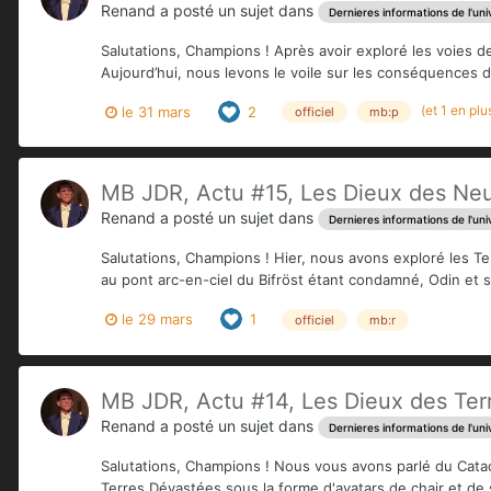
Renand
a posté un sujet dans
Dernieres informations de l'uni
Salutations, Champions ! Après avoir exploré les voies de
Aujourd’hui, nous levons le voile sur les conséquences de 
(et 1 en plu
le 31 mars
2
officiel
mb:p
MB JDR, Actu #15, Les Dieux des Neu
Renand
a posté un sujet dans
Dernieres informations de l'uni
Salutations, Champions ! Hier, nous avons exploré les Te
au pont arc-en-ciel du Bifröst étant condamné, Odin et 
le 29 mars
1
officiel
mb:r
MB JDR, Actu #14, Les Dieux des Terr
Renand
a posté un sujet dans
Dernieres informations de l'uni
Salutations, Champions ! Nous vous avons parlé du Catacl
Terres Dévastées sous la forme d'avatars de chair et de s