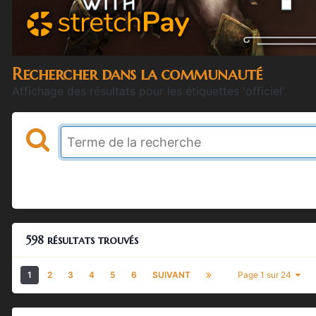
Rechercher dans la communauté
Affichage des résultats pour les étiquettes 'officiel'.
598 résultats trouvés
1
2
3
4
5
6
SUIVANT
Page 1 sur 24