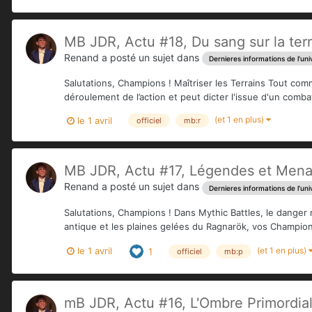
MB JDR, Actu #18, Du sang sur la terre
Renand
a posté un sujet dans
Dernieres informations de l'uni
Salutations, Champions ! Maîtriser les Terrains Tout com
déroulement de l’action et peut dicter l'issue d'un comba
(et 1 en plus)
le 1 avril
officiel
mb:r
MB JDR, Actu #17, Légendes et Menac
Renand
a posté un sujet dans
Dernieres informations de l'uni
Salutations, Champions ! Dans Mythic Battles, le danger
antique et les plaines gelées du Ragnarök, vos Champions
(et 1 en plus)
le 1 avril
1
officiel
mb:p
mB JDR, Actu #16, L'Ombre Primordiale