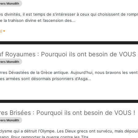
vers Monolith
s divinités, il est temps de s'intéresser à ceux qui choisissent de romp
la trahison divine et l’ascension des...
s)
f Royaumes : Pourquoi ils ont besoin de VOUS 
vers Monolith
rres Dévastées de la Grèce antique. Aujourd'hui, nous bravons les vent
ses armées sont désormais prisonniers d'Asga...
es Brisées : Pourquoi ils ont besoin de VOUS !
vers Monolith
ysme qui a détruit l'Olympe. Les Dieux grecs ont survécu, mais dépouill
ang. Pour remporter la guerre contre les Tita...