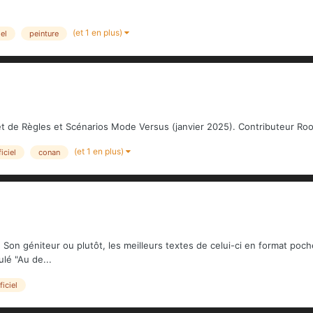
(et 1 en plus)
iel
peinture
ivret de Règles et Scénarios Mode Versus (janvier 2025). Contributeur Ro
(et 1 en plus)
ficiel
conan
! Son géniteur ou plutôt, les meilleurs textes de celui-ci en format poch
ulé "Au de...
ficiel