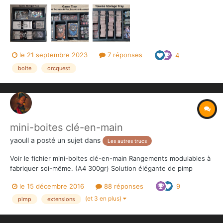
seront sleevées. 2e compartiment, les jetons. A terme, je ferai...
le 21 septembre 2023
7 réponses
4
boite
orcquest
mini-boites clé-en-main
yaoull
a posté un sujet dans
Les autres trucs
Voir le fichier mini-boites clé-en-main Rangements modulables à
fabriquer soi-même. (A4 300gr) Solution élégante de pimp
lowcost qui simplifie la mise en place du jeu (figurines avec leur
le 15 décembre 2016
88 réponses
9
tuiles/jetons). TOUT CONAN (all-in sauf dragon/Yogah) D...
(et 3 en plus)
pimp
extensions