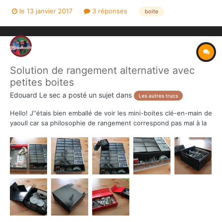
que j'ai parfois du mal à identifier. Y a-t-il un visuel qui permet
le 13 janvier 2017
3 réponses
boite
de reconnaître les tokens et de savoir à quoi ils servent ? Merci
Solution de rangement alternative avec
petites boites
Edouard Le sec
a posté un sujet dans
Les autres trucs
Hello! J''étais bien emballé de voir les mini-boites clé-en-main de
yaoull car sa philosophie de rangement correspond pas mal à la
mienne. A savoir quelque chose de compact, où le matos est
facile à trouver et à extraire pour la mise en place du jeu. Je
pense (j’espère) peindre mes figurines un...