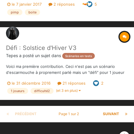
le 7 janvier 2017
2 réponses
5
pimp
boite
Défi : Solstice d'Hiver V3
Tepes
a posté un sujet dans
Scénarios en tests
Voici ma première contribution. Ceci n'est pas un scénario
d'escarmouche à proprement parlé mais un "défi" pour 1 joueur
incarnant les Héros. L'Overlord jouant toujours de manière
le 31 décembre 2016
21 réponses
2
optimale, l'enjeu pour le joueur est de trouver le moyen de
l'emporter. Si vous trouvez le moyen de gagner mer...
(et 3 en plus)
1 joueurs
difficulté2
PRÉCÉDENT
Page 1 sur 2
SUIVANT