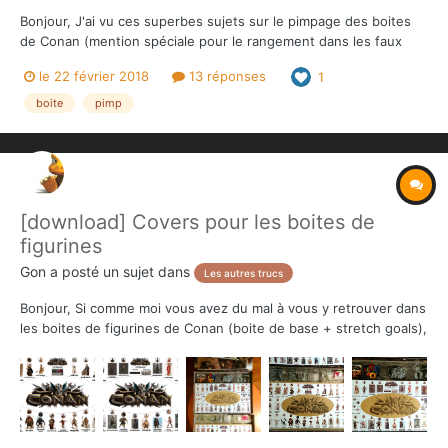
Bonjour, J'ai vu ces superbes sujets sur le pimpage des boites
de Conan (mention spéciale pour le rangement dans les faux
bouquins de @Doucefeuille , c'est superbe : https://the-
le 22 février 2018
13 réponses
1
overlord.com/index.php?/topic/900-pimp-de-lextreme/ ) De mon
côté, j'suis un gros fainéant : j'ai rien...
boite
pimp
[download] Covers pour les boites de
figurines
Gon
a posté un sujet dans
Les autres trucs
Bonjour, Si comme moi vous avez du mal à vous y retrouver dans
les boites de figurines de Conan (boite de base + stretch goals),
que vous souhaitez gagner un peu de temps lors de la mise en
place des parties et que vous n'êtes pas trop "pimpeur" dans
l'âme (ou pas très adroit) pour faire...