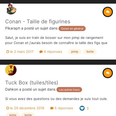
Conan - Taille de figurines
Pikaraph
a posté un sujet dans
Conan en général
Salut, je suis en train de bosser sur mon pimp de rangement
pour Conan et j'aurais besoin de connaître la taille des figs que
je ne possède pas encore pour le réserver une place. Il me
le 2 mars 2017
4 réponses
pimp
boite
manque les dimensions du Dragon, des Black Ones et des
Arbalétriers (hauteur max et largeur de socle)....
Tuck Box (tuiles/tiles)
Dahkon
a posté un sujet dans
Les autres trucs
Si vous avez des questions ou des demandes je suis tout ouïe.
le 29 décembre 2016
5 réponses
3
pimp
boite