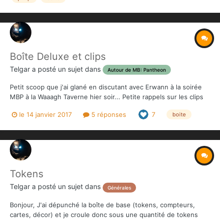
Boîte Deluxe et clips
Telgar
a posté un sujet dans
Autour de MB: Pantheon
Petit scoop que j'ai glané en discutant avec Erwann à la soirée
MBP à la Waaagh Taverne hier soir... Petite rappels sur les clips
et la boîte Deluxe Il considère les dashboards comme trop
le 14 janvier 2017
5 réponses
7
boite
grands et souhaite les réduire de ~25%. Avec une telle taille, il
devient possible de les caser t...
Tokens
Telgar
a posté un sujet dans
Générales
Bonjour, J'ai dépunché la boîte de base (tokens, compteurs,
cartes, décor) et je croule donc sous une quantité de tokens