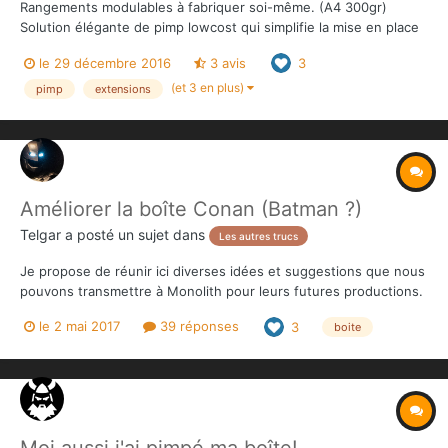
Rangements modulables à fabriquer soi-même. (A4 300gr)
Solution élégante de pimp lowcost qui simplifie la mise en place
du jeu (figurines avec leur tuiles/jetons). TOUT CONAN (all-in
le 29 décembre 2016
3 avis
3
sauf dragon/Yogah) DANS UNE SEULE BOITE ! ► Consultez
chaque patron dans le détail ici.
(et 3 en plus)
pimp
extensions
Améliorer la boîte Conan (Batman ?)
Telgar
a posté un sujet dans
Les autres trucs
Je propose de réunir ici diverses idées et suggestions que nous
pouvons transmettre à Monolith pour leurs futures productions.
L'idée est simplement d'améliorer par quelques changements
le 2 mai 2017
39 réponses
3
boite
simples le modèle des boîtes de jeux THS (ou autre). (à défaut
de "pimper") Quelques réflexions s...
Moi aussi j'ai pimpé ma boîte!