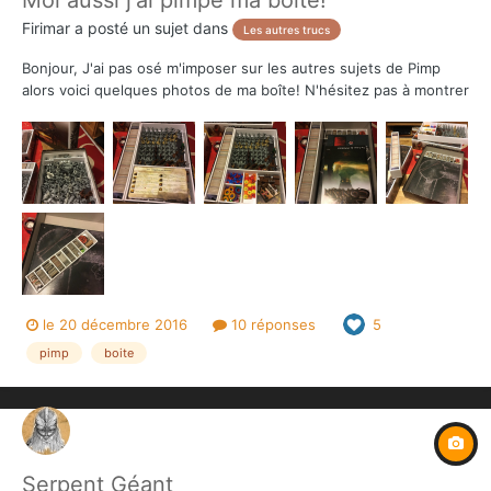
Firimar
a posté un sujet dans
Les autres trucs
Bonjour, J'ai pas osé m'imposer sur les autres sujets de Pimp
alors voici quelques photos de ma boîte! N'hésitez pas à montrer
vos boites dans ce sujet! Au dessus : les cartes, des figurines,
le mobilier, les dés, gemmes... Encore en dessous en retrouve
les 3 plateaux et...
le 20 décembre 2016
10 réponses
5
pimp
boite
Serpent Géant