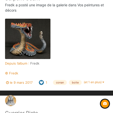
Fredk
a posté une image de la galerie dans
Vos peintures et
décors
Depuis l’album :
Fredk
© Fredk
(et 1 en plus)
le 9 mars 2017
1
conan
boite