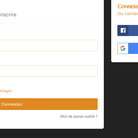
Connexi
Ou connec
inscrire
artagés
Connexion
Mot de passe oublié ?