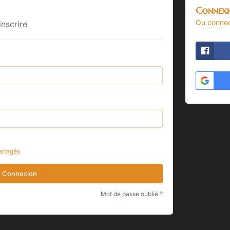
Connexi
Ou connec
inscrire
artagés
Connexion
Mot de passe oublié ?