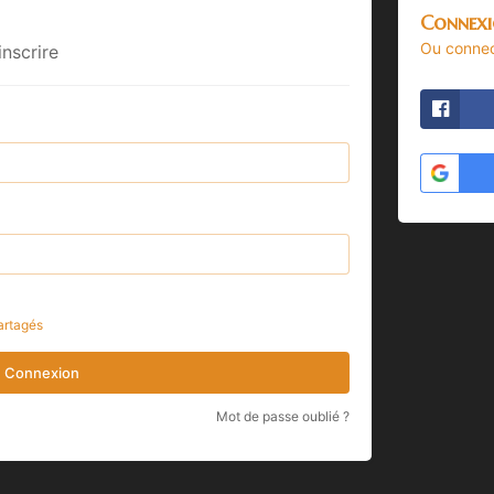
Connexi
Ou connec
inscrire
artagés
Connexion
Mot de passe oublié ?