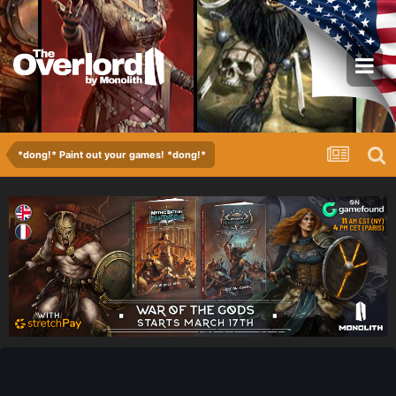
*dong!* Paint out your games! *dong!*