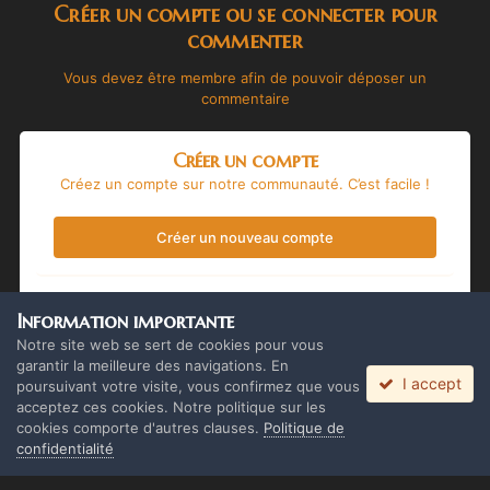
Créer un compte ou se connecter pour
commenter
Vous devez être membre afin de pouvoir déposer un
commentaire
Créer un compte
Créez un compte sur notre communauté. C’est facile !
Créer un nouveau compte
Se connecter
Information importante
Vous avez déjà un compte ? Connectez-vous ici.
Notre site web se sert de cookies pour vous
garantir la meilleure des navigations. En
I accept
Connectez-vous maintenant
poursuivant votre visite, vous confirmez que vous
acceptez ces cookies. Notre politique sur les
cookies comporte d'autres clauses.
Politique de
confidentialité