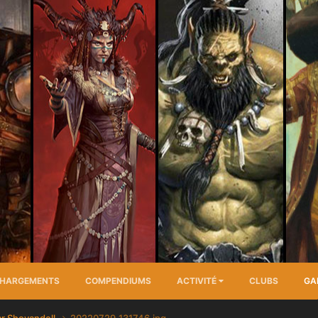
CHARGEMENTS
COMPENDIUMS
ACTIVITÉ
CLUBS
GA
r Shoyandell
20220729_131746.jpg