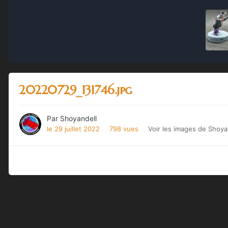
20220729_131746.jpg
Par
Shoyandell
le 29 juillet 2022
798 vues
Voir les images de Shoya