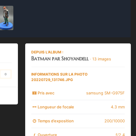
DEPUIS L’ALBUM :
Batman par Shoyandell
· 13 images
INFORMATIONS SUR LA PHOTO
0
20220729_131746.JPG
Pris avec
samsung SM-G975F
Longueur de focale
4.3 mm
Temps d’exposition
200/10000
Ouverture
f/2.4
f