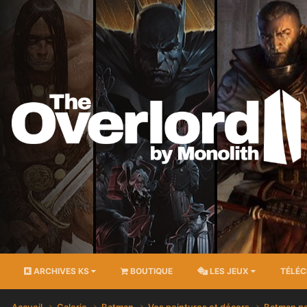
ARCHIVES KS
BOUTIQUE
LES JEUX
TÉLÉ
Accueil
Galerie
Batman
Vos peintures et décors
Batman pa